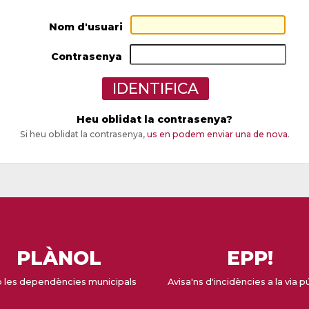
Nom d'usuari
Contrasenya
Heu oblidat la contrasenya?
Si heu oblidat la contrasenya,
us en podem enviar una de nova
.
PLÀNOL
EPP!
 les dependències municipals
Avisa'ns d'incidències a la via p