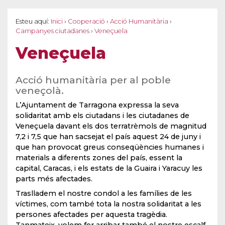
Esteu aquí:
Inici
›
Cooperació
›
Acció Humanitària
›
Campanyes ciutadanes
›
Veneçuela
Veneçuela
Acció humanitària per al poble
veneçolà.
L’Ajuntament de Tarragona expressa la seva
solidaritat amb els ciutadans i les ciutadanes de
Veneçuela davant els dos terratrèmols de magnitud
7,2 i 7,5 que han sacsejat el país aquest 24 de juny i
que han provocat greus conseqüències humanes i
materials a diferents zones del país, essent la
capital, Caracas, i els estats de la Guaira i Yaracuy les
parts més afectades.
Traslladem el nostre condol a les famílies de les
víctimes, com també tota la nostra solidaritat a les
persones afectades per aquesta tragèdia.