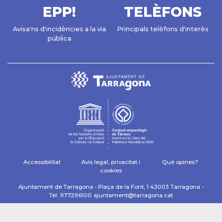
EPP!
TELÈFONS
Avisa'ns d'incidències a la via
Principals telèfons d'interès
pública
Accessibilitat
Avís legal, privacitat i
Què opines?
cookies
Ajuntament de Tarragona - Plaça de la Font, 1 43003 Tarragona -
Tel. 977296100
ajuntament@tarragona.cat