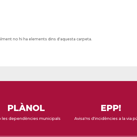
lment no hi ha elements dins d'aquesta carpeta.
PLÀNOL
EPP!
 les dependències municipals
Avisa'ns d'incidències a la via p