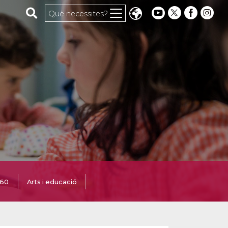
Cerca al web
Què necessites?
360
Arts i educació