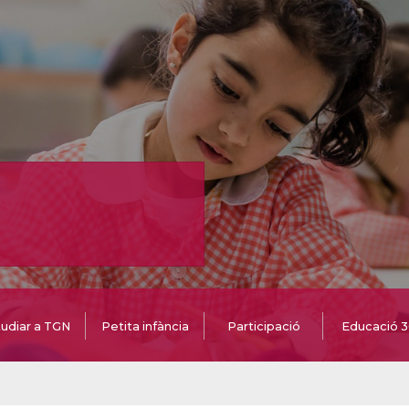
udiar a TGN
Petita infància
Participació
Educació 