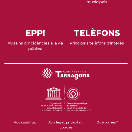
municipals
EPP!
TELÈFONS
Avisa'ns d'incidències a la via
Principals telèfons d'interès
pública
Accessibilitat
Avís legal, privacitat i
Què opines?
cookies