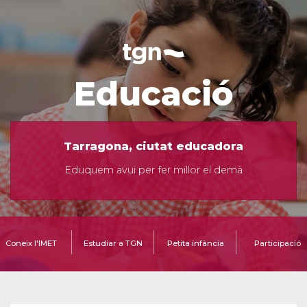
Educació
Tarragona, ciutat educadora
Eduquem avui per fer millor el demà
Coneix l'IMET
Estudiar a TGN
Petita infància
Participació