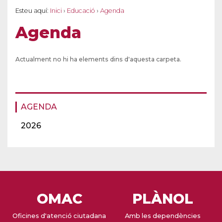
Esteu aquí:
Inici
›
Educació
›
Agenda
Agenda
Actualment no hi ha elements dins d'aquesta carpeta.
AGENDA
2026
OMAC
PLÀNOL
Oficines d'atenció ciutadana
Amb les dependències