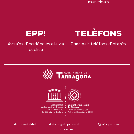
municipals
EPP!
TELÈFONS
Avisa'ns d'incidències a la via
Principals telèfons d'interès
pública
Accessibilitat
Avís legal, privacitat i
Què opines?
cookies