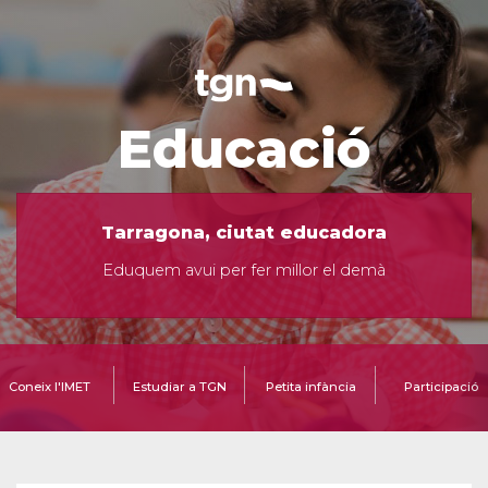
Educació
Tarragona, ciutat educadora
Eduquem avui per fer millor el demà
Coneix l'IMET
Estudiar a TGN
Petita infància
Participació