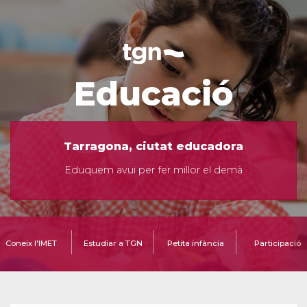
Educació
Tarragona, ciutat educadora
Eduquem avui per fer millor el demà
Coneix l'IMET
Estudiar a TGN
Petita infància
Participació