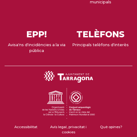
municipals
EPP!
TELÈFONS
Avisa'ns d'incidències a la via
Principals telèfons d'interès
pública
Accessibilitat
Avís legal, privacitat i
Què opines?
cookies