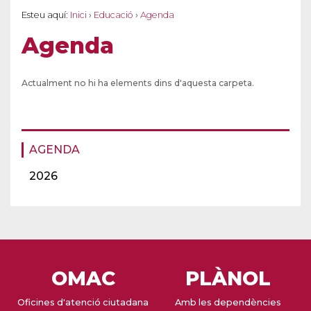
Esteu aquí:
Inici
›
Educació
›
Agenda
Agenda
Actualment no hi ha elements dins d'aquesta carpeta.
AGENDA
2026
OMAC
PLÀNOL
Oficines d'atenció ciutadana
Amb les dependències