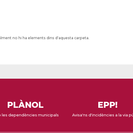
lment no hi ha elements dins d'aquesta carpeta.
PLÀNOL
EPP!
 les dependències municipals
Avisa'ns d'incidències a la via p