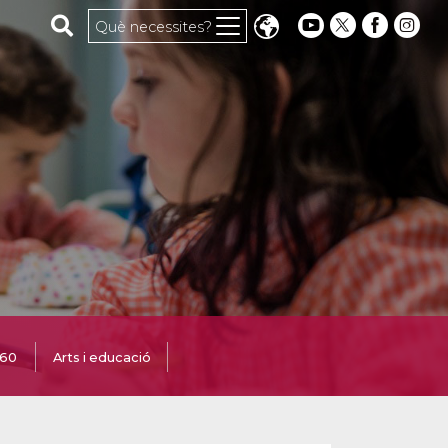
Cerca al web
Què necessites?
360
Arts i educació