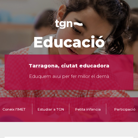
Educació
Tarragona, ciutat educadora
Eduquem avui per fer millor el demà
Coneix l'IMET
Estudiar a TGN
Petita infància
Participació