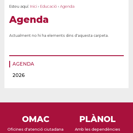
Esteu aquí:
Inici
›
Educació
›
Agenda
Agenda
Actualment no hi ha elements dins d'aquesta carpeta.
AGENDA
2026
OMAC
PLÀNOL
Oficines d'atenció ciutadana
Amb les dependències