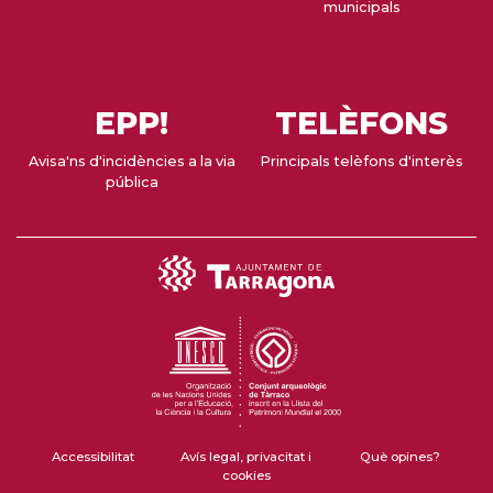
municipals
EPP!
TELÈFONS
Avisa'ns d'incidències a la via
Principals telèfons d'interès
pública
Accessibilitat
Avís legal, privacitat i
Què opines?
cookies