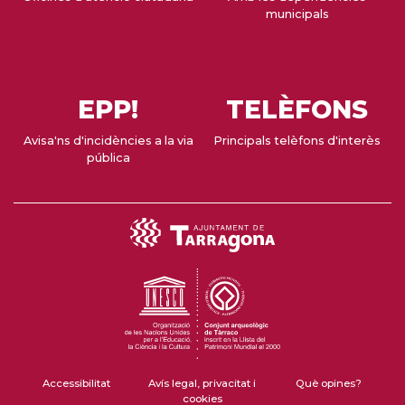
municipals
EPP!
TELÈFONS
Avisa'ns d'incidències a la via
Principals telèfons d'interès
pública
Accessibilitat
Avís legal, privacitat i
Què opines?
cookies