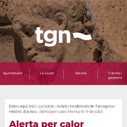
Ajuntament
La ciutat
Serveis
Tràmits i
gestions
Esteu aquí:
Inici
›
La ciutat
›
Avisos i incidències de Tarragona
›
Històric d'avisos
›
Alerta per calor intensa 8 i 9 de juliol
Alerta per calor