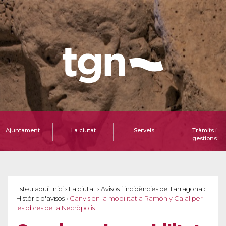
Ajuntament
La ciutat
Serveis
Tràmits i
gestions
Esteu aquí:
Inici
›
La ciutat
›
Avisos i incidències de Tarragona
›
Històric d'avisos
›
Canvis en la mobilitat a Ramón y Cajal per
les obres de la Necròpolis