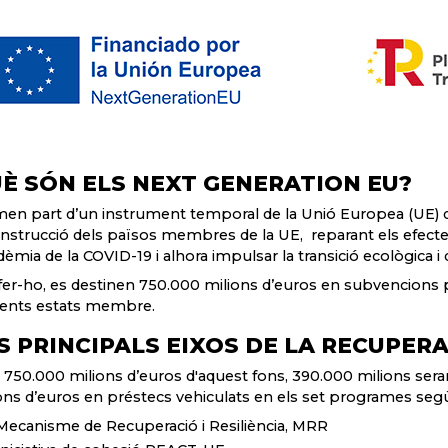
È SÓN ELS NEXT GENERATION EU?
en part d’un instrument temporal de la Unió Europea (UE) que
nstrucció dels països membres de la UE, reparant els efectes 
èmia de la COVID-19 i alhora impulsar la transició ecològica i 
fer-ho, es destinen 750.000 milions d’euros en subvencions 
rents estats membre.
S PRINCIPALS EIXOS DE LA RECUPER
 750.000 milions d’euros d'aquest fons, 390.000 milions seran
ons d’euros en préstecs vehiculats en els set programes seg
Mecanisme de Recuperació i Resiliència, MRR