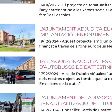
16/01/2025
- El projecte de renaturalitza
l’any estrenant-se a les xarxes socials 
famílies i escoles
L'AJUNTAMENT ADJUDICA EL 
IMPLANTACIÓ I ENFORTIMENT
19/12/2024
- Aquest projecte, amb un p
finançat a través dels fons europeus N
TARRAGONA INAUGURA LES O
D’AUTOBUSOS DE BATTESTINI
17/12/2024
- Alcalde Rubén Viñuales: “
dels nostres objectius i amb aquesta 
Emissions de la ciutat”
L'AJUNTAMENT DE TARRAGON
RENATURALITZACIÓ DEL LITOR
16/12/2024
- Conseller García de Castro