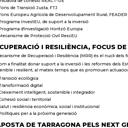
Iniciativa de cohesió REACT-UE
Fons de Transició Justa, FTJ
Fons Europeu Agrícola de Desenvolupament Rural, FEADER
Programa InvestEU, de suport a la inversió
Programa d'investigació Horitzó Europa
Mecanisme de Protecció Civil RescEU
CUPERACIÓ I RESILIÈNCIA, FOCUS DE
ecanisme de Recuperació i Resiliència (MRR) és el nucli dels f
om a finalitat donar suport a la inversió i les reformes dels 
enible i resilient, al mateix temps que es promouen actuacion
Transició ecològica
Transformació digital
Creixement intel·ligent, sostenible i integrador
Cohesió social i territorial
Salut i resiliència econòmica, social i institucional
Polítiques per a la pròxima generació
APOSTA DE TARRAGONA PELS NEXT G