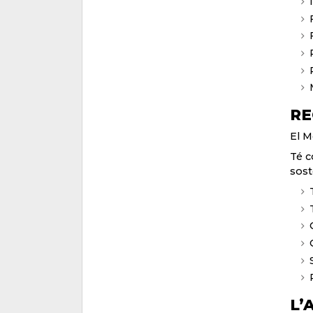
RE
El M
Té c
sost
L’