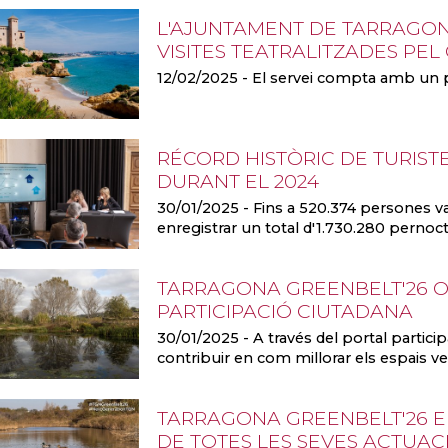
L'AJUNTAMENT DE TARRAGONA
VISITES TEATRALITZADES PE
12/02/2025
- El servei compta amb un 
RÉCORD HISTÒRIC DE TURIST
DURANT EL 2024
30/01/2025
- Fins a 520.374 persones van
enregistrar un total d'1.730.280 pernoc
TARRAGONA GREENBELT'26 O
PARTICIPACIÓ CIUTADANA
30/01/2025
- A través del portal parti
contribuir en com millorar els espais ver
TARRAGONA GREENBELT'26 E
DE TOTES LES SEVES ACTUAC