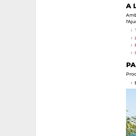
A 
Amb 
l'Aj
PA
Proc