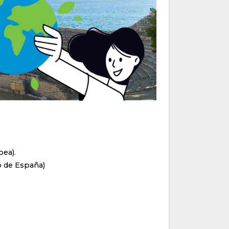
pea)
.
 de España)