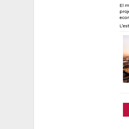
El m
proj
eco
L’es