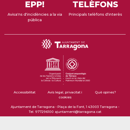
EPP!
TELÈFONS
Avisa'ns d'incidències a la via
Principals telèfons d'interès
pública
Accessibilitat
Avís legal, privacitat i
Què opines?
cookies
Ajuntament de Tarragona - Plaça de la Font, 1 43003 Tarragona -
Tel. 977296100
ajuntament@tarragona.cat