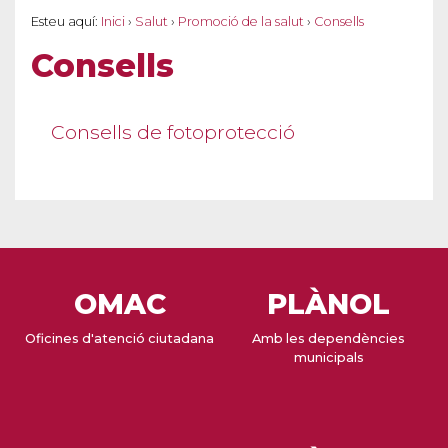
Esteu aquí:
Inici
›
Salut
›
Promoció de la salut
›
Consells
Consells
Consells de fotoprotecció
OMAC
PLÀNOL
Oficines d'atenció ciutadana
Amb les dependències
municipals