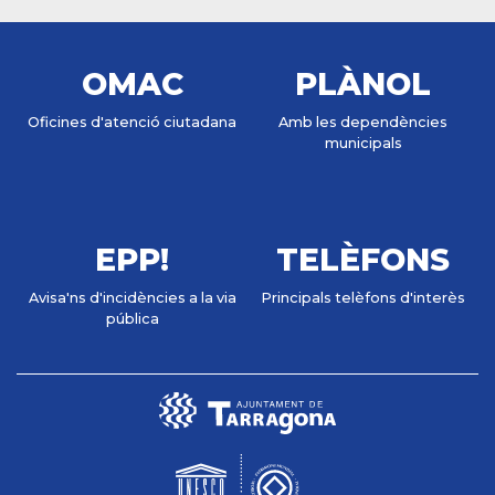
OMAC
PLÀNOL
Oficines d'atenció ciutadana
Amb les dependències
municipals
EPP!
TELÈFONS
Avisa'ns d'incidències a la via
Principals telèfons d'interès
pública