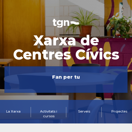
Xarxa de
Centres Cívics
Fan per tu
La Xarxa
Activitats i
Serveis
Projectes
cursos