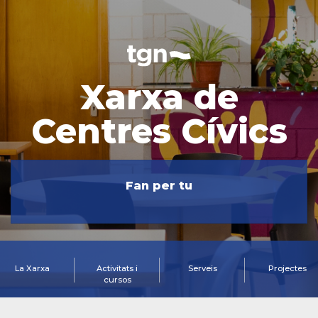
Xarxa de
Centres Cívics
Fan per tu
La Xarxa
Activitats i
Serveis
Projectes
cursos