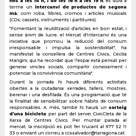
fins a les 14 h, i de les 16 h a les 19 h
, es durà a
terme un
intercanvi de productes de segona
mà
, com roba, llibres, cromos i articles musicals
(CDs, cassets, instruments i partitures).
"Fomentant la reutilització d’articles en bon estat, i
sense ànim de lucre, el Mercat d'Intercanvi és una
iniciativa que promou la reducció del consum
irresponsable i impulsa la sostenibilitat", ha
manifestat la consellera de Centres Cívics, Cecilia
Mangini, qui ha recordat que 'l’espai està pensat per
generar vincles socials, compartir coneixement i
potenciar la convivència comunitària".
Durant la jornada hi haurà diferents activitats
obertes a la ciutadania: xerrades, tallers, mostres,
berenar i una desfilada. És una programació que té
la finalitat de sensibilitzar sobre hàbits de consum
responsables. A més, també hi haurà un
sorteig
d’una bicicleta
per part del servei CivicCleta de la
Xarxa de Centres Cívics. Per muntar parada al
mercat, la inscripció es pot fer trucant al 977 52 11
33 o enviant un correu a ccssalvador@tarragona.cat.