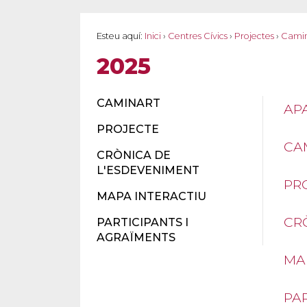
Esteu aquí:
Inici
›
Centres Cívics
›
Projectes
›
Cami
2025
CAMINART
AP
PROJECTE
CA
CRÒNICA DE
L'ESDEVENIMENT
PR
MAPA INTERACTIU
CR
PARTICIPANTS I
AGRAÏMENTS
MA
PAR