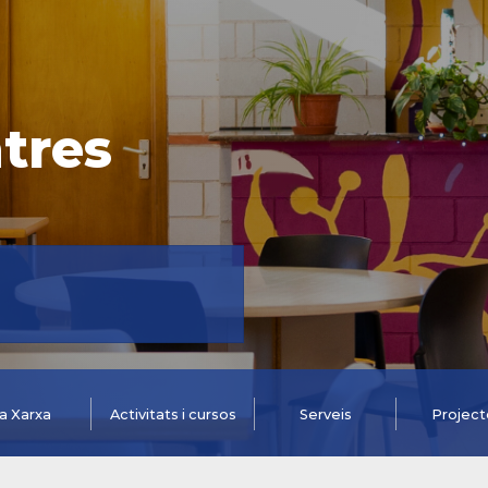
tres
a Xarxa
Activitats i cursos
Serveis
Project