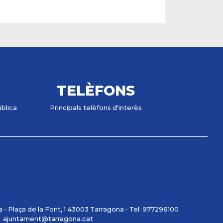
TELÈFONS
ública
Principals telèfons d'interès
- Plaça de la Font, 1 43003 Tarragona - Tel. 977296100
ajuntament@tarragona.cat