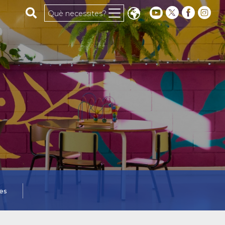
Cerca al web
Què necessites?
es