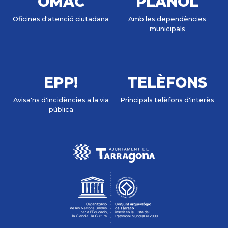
OMAC
PLÀNOL
Oficines d'atenció ciutadana
Amb les dependències
municipals
EPP!
TELÈFONS
Avisa'ns d'incidències a la via
Principals telèfons d'interès
pública