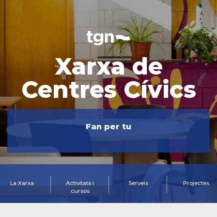
Xarxa de
Centres Cívics
Fan per tu
La Xarxa
Activitats i
Serveis
Projectes
cursos