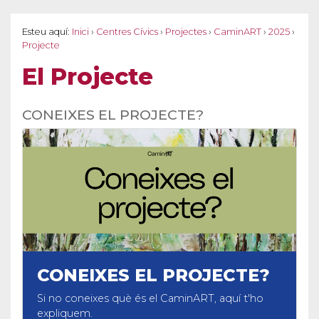
Esteu aquí:
Inici
›
Centres Cívics
›
Projectes
›
CaminART
›
2025
›
Projecte
El Projecte
CONEIXES EL PROJECTE?
CONEIXES EL PROJECTE?
Si no coneixes què és el CaminART, aquí t'ho
S
expliquem.
e