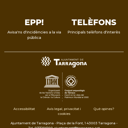
EPP!
TELÈFONS
Avisa'ns d'incidències a la via
Principals telèfons d'interès
pública
Accessibilitat
Avís legal, privacitat i
Què opines?
cookies
Ajuntament de Tarragona - Plaça de la Font, 1 43003 Tarragona -
Tel. 977296100
ajuntament@tarragona.cat