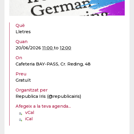
Què
Lletres
Quan
20/06/2026
11:00
to
12:00
On
Cafeteria BAY-PASS, Cr. Reding, 48
Preu
Gratuït
Organitzat per
Republica Iris (@republicairis)
Afegeix a la teva agenda...
vCal
iCal