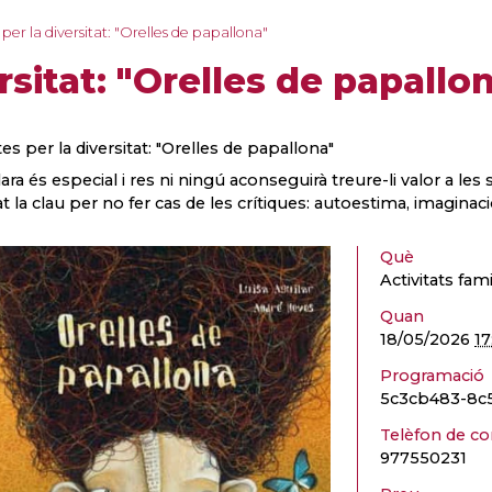
per la diversitat: "Orelles de papallona"
rsitat: "Orelles de papallo
es per la diversitat: "Orelles de papallona"
lara és especial i res ni ningú aconseguirà treure-li valor a les 
t la clau per no fer cas de les crítiques: autoestima, imaginac
Què
Activitats fami
Quan
18/05/2026
17
Programació
5c3cb483-8c
Telèfon de co
977550231