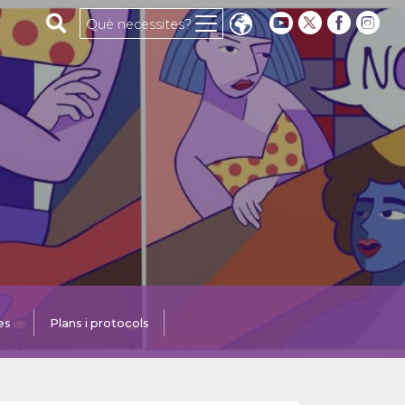
Cerca al web
Què necessites?
es
Plans i protocols