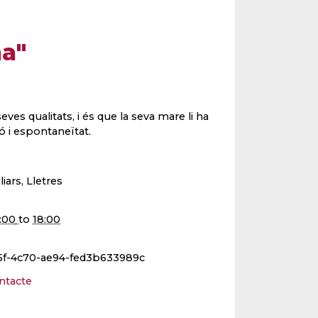
na"
seves qualitats, i és que la seva mare li ha
ió i espontaneïtat.
liars, Lletres
:00
to
18:00
5f-4c70-ae94-fed3b633989c
ntacte