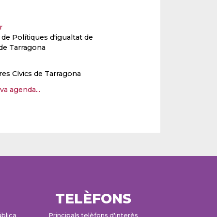
er
e Polítiques d'igualtat de
de Tarragona
res Cívics de Tarragona
eva agenda...
TELÈFONS
ública
Principals telèfons d'interès