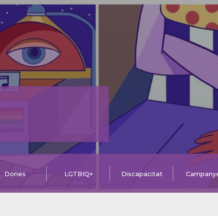
Dones
LGTBIQ+
Discapacitat
Campany