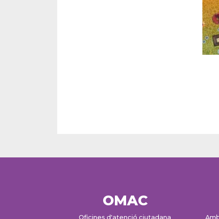
OMAC
Oficines d'atenció ciutadana
Amb