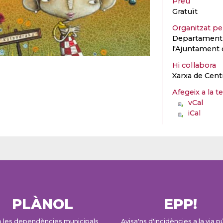
Preu
Gratuït
Organitzat p
Departament d
l'Ajuntament 
Hi col·labora
Xarxa de Cent
Afegeix a la t
vCal
iCal
PLÀNOL
EPP!
 les dependències municipals
Avisa'ns d'incidències a la via p