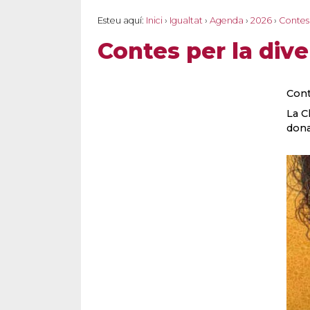
Esteu aquí:
Inici
›
Igualtat
›
Agenda
›
2026
›
Contes 
Contes per la dive
Cont
La C
dona