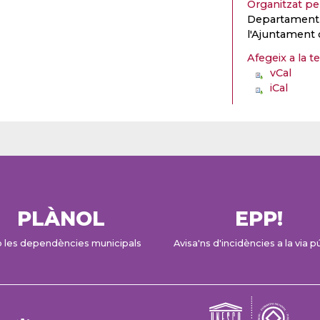
Organitzat p
Departament d
l'Ajuntament 
Afegeix a la t
vCal
iCal
PLÀNOL
EPP!
 les dependències municipals
Avisa'ns d'incidències a la via p