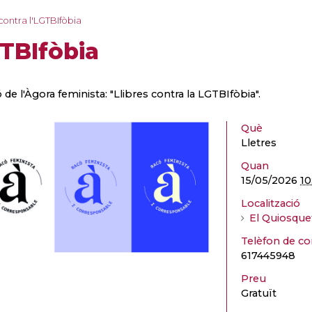
 contra l'LGTBIfòbia
GTBIfòbia
 de l'Àgora feminista: "Llibres contra la LGTBIfòbia".
Què
Lletres
Quan
15/05/2026
10
Localització
El Quiosque
Telèfon de co
617445948
Preu
Gratuït