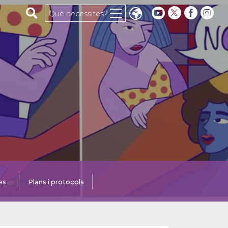
Cerca al web
Què necessites?
es
Plans i protocols