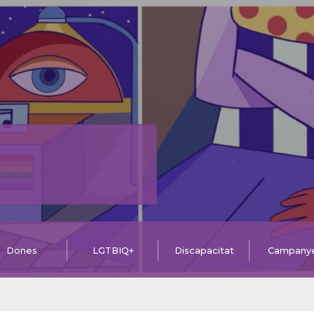
Dones
LGTBIQ+
Discapacitat
Campany