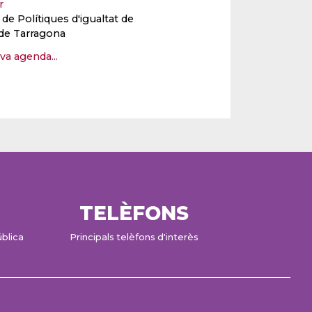
er
e Polítiques d'igualtat de
de Tarragona
eva agenda...
TELÈFONS
ública
Principals telèfons d'interès