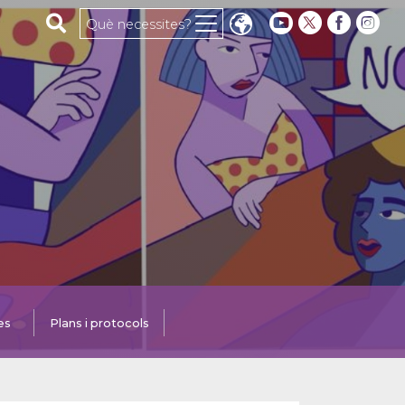
Cerca al web
Què necessites?
es
Plans i protocols