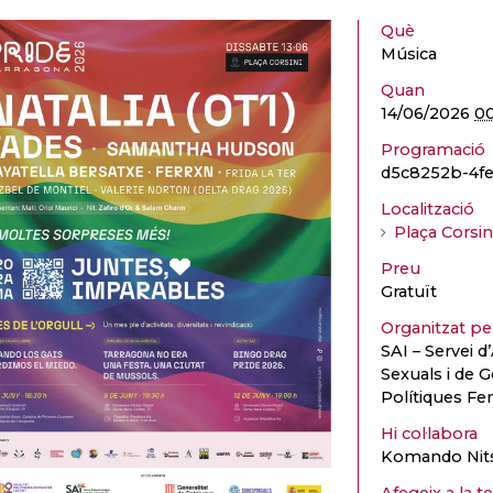
Què
Música
Quan
14/06/2026
00
Programació
d5c8252b-4f
Localització
Plaça Corsin
Preu
Gratuït
Organitzat p
SAI – Servei d
Sexuals i de G
Polítiques Fe
Hi col·labora
Komando Nits