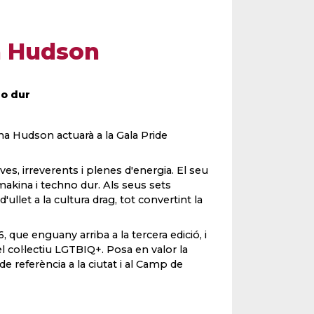
a Hudson
no dur
ha Hudson actuarà a la Gala Pride
, irreverents i plenes d'energia. El seu
makina i techno dur. Als seus sets
llet a la cultura drag, tot convertint la
 que enguany arriba a la tercera edició, i
 del col·lectiu LGTBIQ+. Posa en valor la
e referència a la ciutat i al Camp de