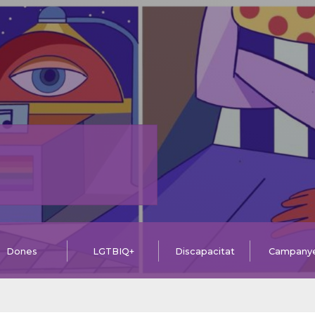
Dones
LGTBIQ+
Discapacitat
Campany