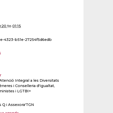
:20
to
01:15
ee-4323-b51e-27254f5d6edb
i
er
’Atenció Integral a les Diversitats
èneres i Conselleria d'Igualtat,
ministes i LGTBI+
 Q i Assexora'TGN