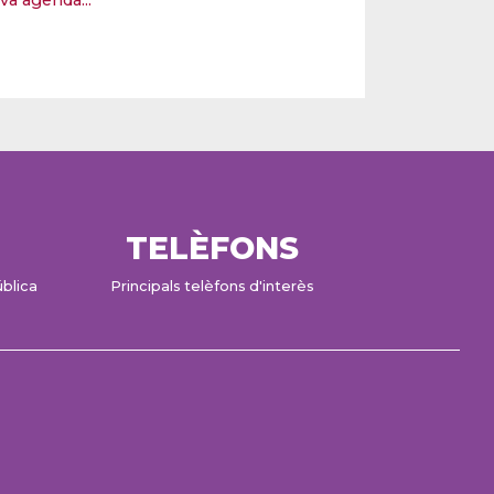
eva agenda...
TELÈFONS
ública
Principals telèfons d'interès