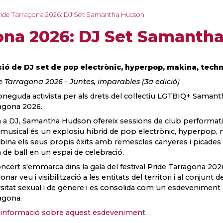
ride Tarragona 2026: DJ Set Samantha Hudson
gona 2026: DJ Set Samanth
ió de DJ set de pop electrònic, hyperpop, makina, tech
e Tarragona 2026 - Juntes, imparables (3a edició)
oneguda activista per als drets del col·lectiu LGTBIQ+ Samant
agona 2026.
a DJ, Samantha Hudson ofereix sessions de club performatives
l musical és un explosiu híbrid de pop electrònic, hyperpop, 
ina els seus propis èxits amb remescles canyeres i picades d'u
a de ball en un espai de celebració.
oncert s'emmarca dins la gala del festival Pride Tarragona 2026,
onar veu i visibilització a les entitats del territori i al conjunt
rsitat sexual i de gènere i es consolida com un esdeveniment d
agona.
informació sobre aquest esdeveniment…