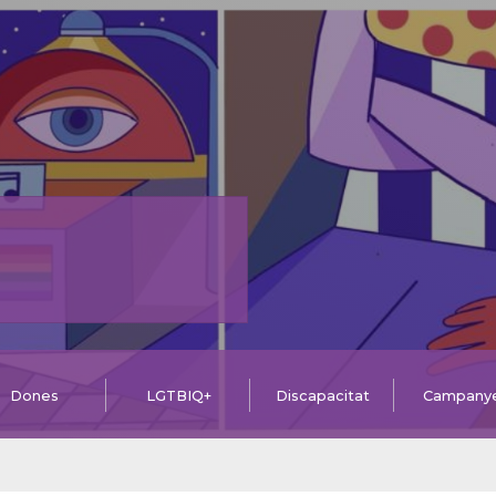
Dones
LGTBIQ+
Discapacitat
Campany