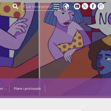
Cerca al web
Què necessites?
es
Plans i protocols