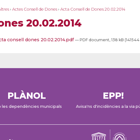
ltres
›
Actes Consell de Dones
›
Acta Consell de Dones 20.02.2014
ones 20.02.2014
ta consell dones 20.02.2014.pdf
— PDF document, 138 kB (141544
PLÀNOL
EPP!
 les dependències municipals
Avisa'ns d'incidències a la via p