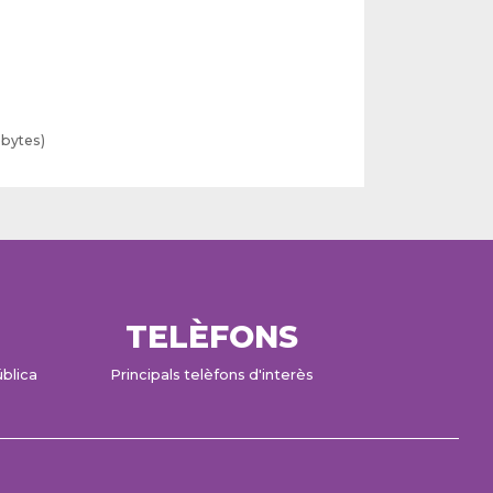
 bytes)
TELÈFONS
ública
Principals telèfons d'interès