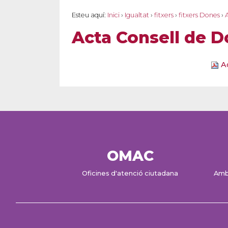
Esteu aquí:
Inici
›
Igualtat
›
fitxers
›
fitxers Dones
›
A
Acta Consell de D
Ac
OMAC
Oficines d'atenció ciutadana
Amb