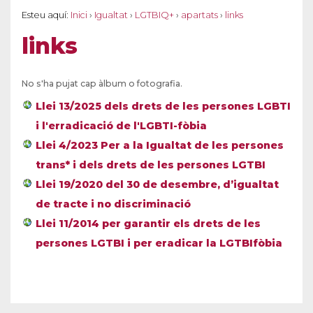
Esteu aquí:
Inici
›
Igualtat
›
LGTBIQ+
›
apartats
›
links
links
No s'ha pujat cap àlbum o fotografia.
Llei 13/2025 dels drets de les persones LGBTI
i l'erradicació de l'LGBTI-fòbia
Llei 4/2023 Per a la Igualtat de les persones
trans* i dels drets de les persones LGTBI
Llei 19/2020 del 30 de desembre, d’igualtat
de tracte i no discriminació
Llei 11/2014 per garantir els drets de les
persones LGTBI i per eradicar la LGTBIfòbia