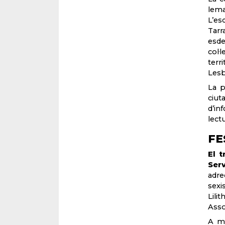
lem
L’es
Tarr
esde
col·
terr
Lesb
La p
ciut
d’in
lect
FE
El t
Serv
adre
sexi
Lili
Asso
A mé