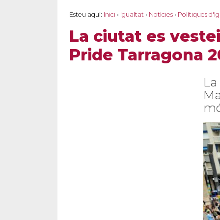
Esteu aquí:
Inici
›
Igualtat
›
Notícies
›
Polítiques d'I
La ciutat es veste
Pride Tarragona 
La
Ma
mó