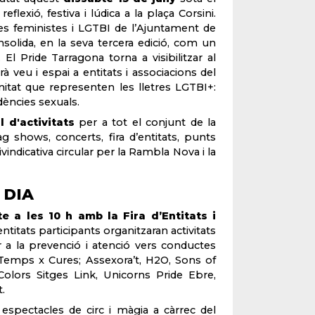
lexió, festiva i lúdica a la plaça Corsini.
ques feministes i LGTBI de l’Ajuntament de
nsolida, en la seva tercera edició, com un
l Pride Tarragona torna a visibilitzar al
à veu i espai a entitats i associacions del
munitat que representen les lletres LGTBI+:
idències sexuals.
l d'activitats
per a tot el conjunt de la
ag shows, concerts, fira d’entitats, punts
vindicativa circular per la Rambla Nova i la
 DIA
e a les 10 h amb la Fira d’Entitats i
 entitats participants organitzaran activitats
er a la prevenció i atenció vers conductes
a Temps x Cures; Assexora’t, H2O, Sons of
, Colors Sitges Link, Unicorns Pride Ebre,
.
 espectacles de circ i màgia a càrrec del