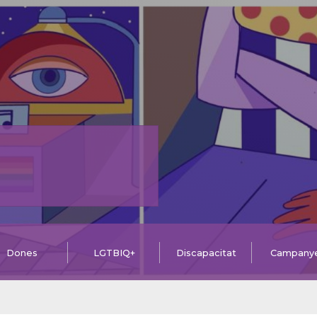
Dones
LGTBIQ+
Discapacitat
Campany