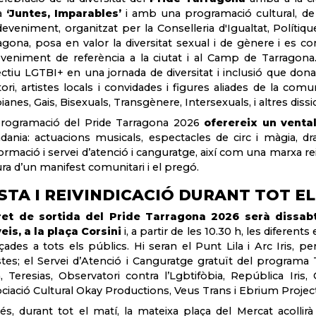
a
‘Juntes, Imparables’
i amb una programació cultural, de ref
deveniment, organitzat per la Conselleria d'Igualtat, Políti
agona, posa en valor la diversitat sexual i de gènere i es co
veniment de referència a la ciutat i al Camp de Tarragona. E
lectiu LGTBI+ en una jornada de diversitat i inclusió que donar
itori, artistes locals i convidades i figures aliades de la co
ianes, Gais, Bisexuals, Transgènere, Intersexuals, i altres diss
rogramació del Pride Tarragona 2026
oferereix un vental
adania: actuacions musicals, espectacles de circ i màgia, dr
formació i servei d’atenció i canguratge, així com una marxa rei
ura d’un manifest comunitari i el pregó.
STA I REIVINDICACIÓ DURANT TOT EL
ret de sortida del Pride Tarragona 2026 serà dissabt
eis, a la plaça Corsini
i, a partir de les 10.30 h, les diferents
çades a tots els públics. Hi seran el Punt Lila i Arc Iris, p
stes; el Servei d’Atenció i Canguratge gratuït del program
th, Teresias, Observatori contra l’Lgbtifòbia, República Iris
ciació Cultural Okay Productions, Veus Trans i Ebrium Project
s, durant tot el matí, la mateixa plaça del Mercat acollirà