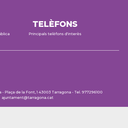
TELÈFONS
ública
Principals telèfons d'interès
- Plaça de la Font, 1 43003 Tarragona - Tel. 977296100
ajuntament@tarragona.cat