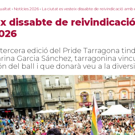
gualtat
›
Notícies 2026
›
La ciutat es vesteix dissabte de reivindicació amb
ix dissabte de reivindicaci
2026
 tercera edició del Pride Tarragona ti
rina Garcia Sánchez, tarragonina vinc
n del ball i que donarà veu a la diversi