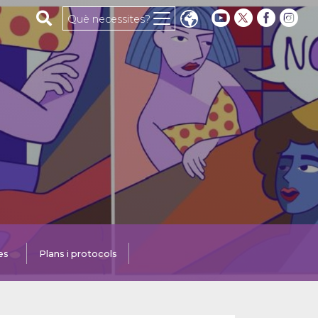
Cerca al web
Què necessites?
es
Plans i protocols