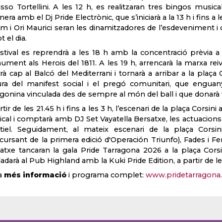
asso Tortellini. A les 12 h, es realitzaran tres bingos musical
nera amb el Dj Pride Electrònic, que s’iniciarà a la 13 h i fins a
m i Ori Maurici seran les dinamitzadores de l’esdeveniment i co
t el dia.
estival es reprendrà a les 18 h amb la concentració prèvia a 
ment als Herois del 1811. A les 19 h, arrencarà la marxa reivindi
girà cap al Balcó del Mediterrani i tornarà a arribar a la plaça 
ura del manifest social i el pregó comunitari, que enguan
agonina vinculada des de sempre al món del ball i que donarà veu
tir de les 21.45 h i fins a les 3 h, l’escenari de la plaça Corsini 
cal i comptarà amb DJ Set Vayatella Bersatxe, les actuacions 
iel. Seguidament, al mateix escenari de la plaça Corsini
cursant de la primera edició d'Operación Triunfo), Fades i F
atxe tancaran la gala Pride Tarragona 2026 a la plaça Corsin
lladarà al Pub Highland amb la Kuki Pride Edition, a partir de le
a
més informació
i programa complet:
www.pridetarragona