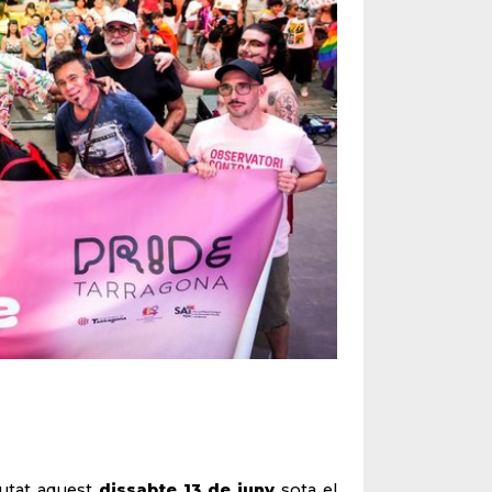
iutat aquest
dissabte 13 de juny
sota el