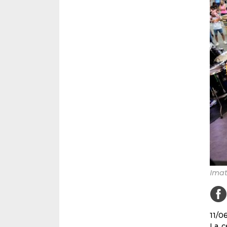
Imat
11/0
La c