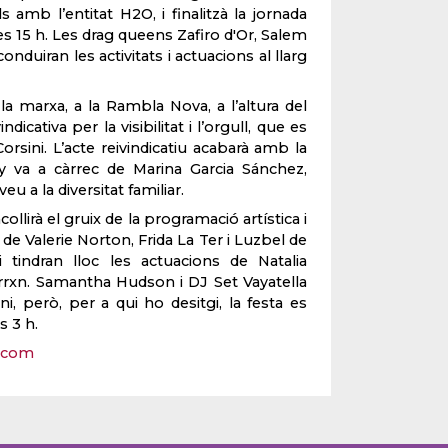
s amb l’entitat H2O, i finalitzà la jornada
 les 15 h. Les drag queens Zafiro d'Or, Salem
nduiran les activitats i actuacions al llarg
la marxa, a la Rambla Nova, a l’altura del
cativa per la visibilitat i l’orgull, que es
Corsini. L’acte reivindicatiu acabarà amb la
y va a càrrec de Marina Garcia Sánchez,
 a la diversitat familiar.
acollirà el gruix de la programació artística i
de Valerie Norton, Frida La Ter i Luzbel de
 tindran lloc les actuacions de Natalia
errxn. Samantha Hudson i DJ Set Vayatella
i, però, per a qui ho desitgi, la festa es
s 3 h.
.com