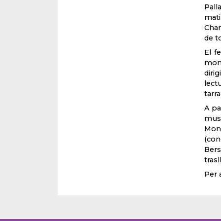
Pall
mati
Char
de to
El f
monu
diri
lect
tarr
A par
musi
Mont
(con
Bers
tras
Per 