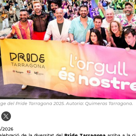
ge del Pride Tarragona 2025. Autoria: Quimeras Tarragona.
6/2026
elebració de la diversitat del
Pride Tarragona
arriba a la c