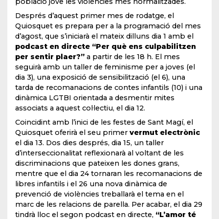
població jove les violències més normalitzades.
Després d’aquest primer mes de rodatge, el
Quiosquet es prepara per a la programació del mes
d’agost, que s’iniciarà el mateix dilluns dia 1 amb el
podcast en directe
“Per què ens culpabilitzen
per sentir plaer?”
a partir de les 18 h. El mes
seguirà amb un taller de feminisme per a joves (el
dia 3), una exposició de sensibilització (el 6), una
tarda de recomanacions de contes infantils (10) i una
dinàmica LGTBI orientada a desmentir mites
associats a aquest col·lectiu, el dia 12.
Coincidint amb l’inici de les festes de Sant Magí, el
Quiosquet oferirà el seu primer
vermut electrònic
el dia 13. Dos dies després, dia 15, un taller
d’interseccionalitat reflexionarà al voltant de les
discriminacions que pateixen les dones grans,
mentre que el dia 24 tornaran les recomanacions de
libres infantils i el 26 una nova dinàmica de
prevenció de violències treballarà el tema en el
marc de les relacions de parella. Per acabar, el dia 29
tindrà lloc el segon podcast en directe,
“L’amor té