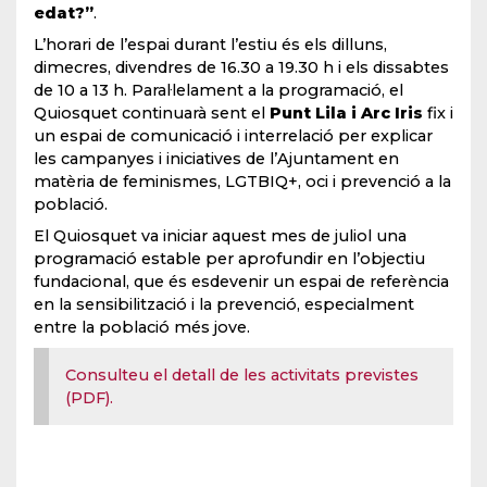
edat?”
.
L’horari de l’espai durant l’estiu és els dilluns,
dimecres, divendres de 16.30 a 19.30 h i els dissabtes
de 10 a 13 h. Paral·lelament a la programació, el
Quiosquet continuarà sent el
Punt Lila i Arc Iris
fix i
un espai de comunicació i interrelació per explicar
les campanyes i iniciatives de l’Ajuntament en
matèria de feminismes, LGTBIQ+, oci i prevenció a la
població.
El Quiosquet va iniciar aquest mes de juliol una
programació estable per aprofundir en l’objectiu
fundacional, que és esdevenir un espai de referència
en la sensibilització i la prevenció, especialment
entre la població més jove.
Consulteu el detall de les activitats previstes
(PDF).