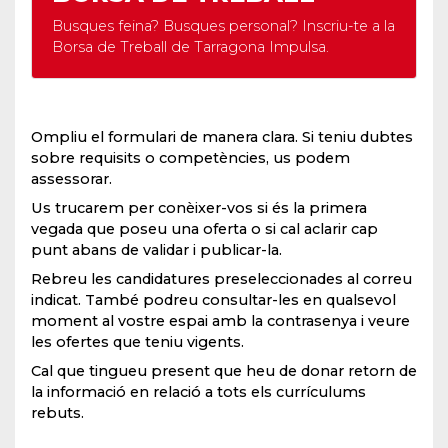
la
Busques feina? Busques personal? Inscriu-te a la
B
Borsa de Treball de Tarragona Impulsa.
B
Ompliu el formulari de manera clara. Si teniu dubtes
sobre requisits o competències, us podem
assessorar.
Us trucarem per conèixer-vos si és la primera
vegada que poseu una oferta o si cal aclarir cap
punt abans de validar i publicar-la.
Rebreu les candidatures preseleccionades al correu
indicat. També podreu consultar-les en qualsevol
moment al vostre espai amb la contrasenya i veure
les ofertes que teniu vigents.
Cal que tingueu present que heu de donar retorn de
la informació en relació a tots els currículums
rebuts.