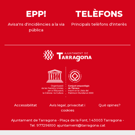
EPP!
TELÈFONS
Avisa'ns d'incidències a la via
Principals telèfons d'interès
pública
Accessibilitat
Avís legal, privacitat i
Què opines?
cookies
Ajuntament de Tarragona - Plaça de la Font, 1 43003 Tarragona -
Tel. 977296100
ajuntament@tarragona.cat