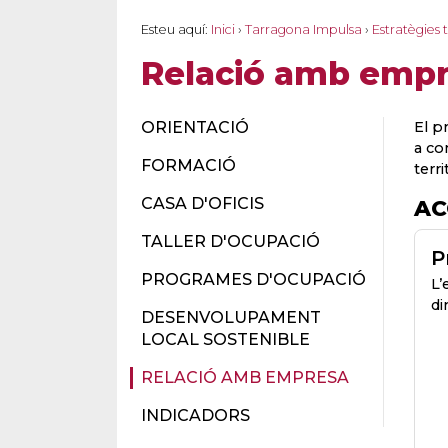
Esteu aquí:
Inici
›
Tarragona Impulsa
›
Estratègies t
Relació amb emp
ORIENTACIÓ
El p
a co
FORMACIÓ
terri
CASA D'OFICIS
AC
TALLER D'OCUPACIÓ
P
PROGRAMES D'OCUPACIÓ
L’
di
DESENVOLUPAMENT
LOCAL SOSTENIBLE
RELACIÓ AMB EMPRESA
INDICADORS