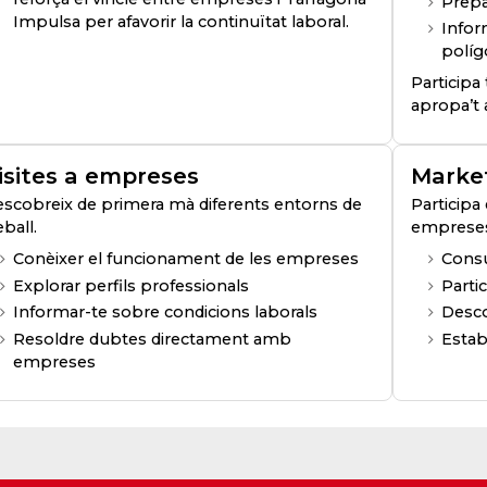
Prepa
Impulsa per afavorir la continuïtat laboral.
Infor
políg
Particip
apropa’t a
isites a empreses
Market
scobreix de primera mà diferents entorns de
Participa
eball.
empreses 
Conèixer el funcionament de les empreses
Consu
Explorar perfils professionals
Parti
Informar-te sobre condicions laborals
Desco
Resoldre dubtes directament amb
Estab
empreses