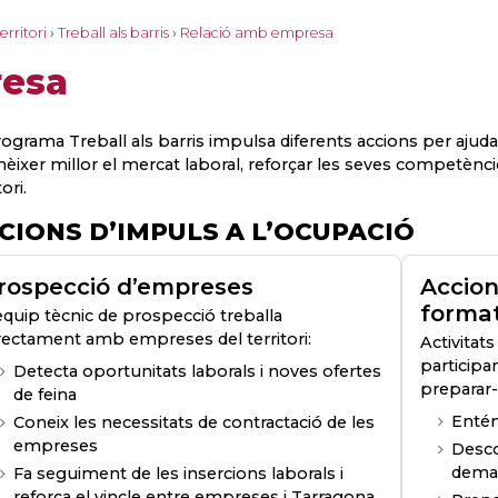
erritori
›
Treball als barris
›
Relació amb empresa
resa
rograma Treball als barris impulsa diferents accions per ajuda
nèixer millor el mercat laboral, reforçar les seves competènc
tori.
CIONS D’IMPULS A L’OCUPACIÓ
rospecció d’empreses
Accion
format
equip tècnic de prospecció treballa
rectament amb empreses del territori:
Activitat
participan
Detecta oportunitats laborals i noves ofertes
preparar-
de feina
Entén
Coneix les necessitats de contractació de les
empreses
Desco
dema
Fa seguiment de les insercions laborals i
reforça el vincle entre empreses i Tarragona