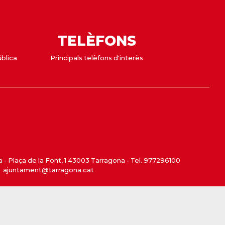
TELÈFONS
ública
Principals telèfons d'interès
- Plaça de la Font, 1 43003 Tarragona - Tel. 977296100
ajuntament@tarragona.cat