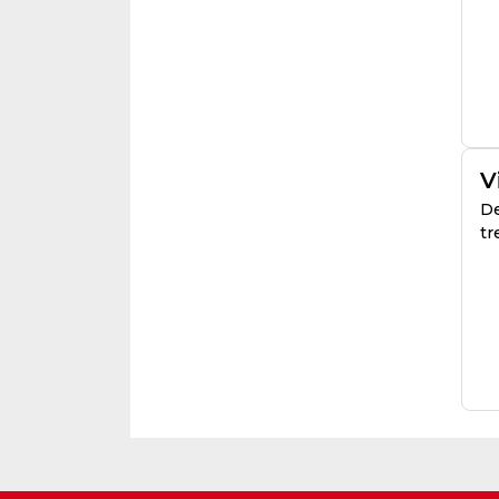
V
De
tr