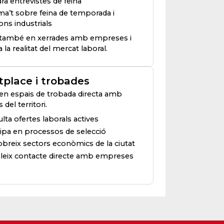
ra entrevistes de feina
ma’t sobre feina de temporada i
ons industrials
a també en xerrades amb empreses i
 la realitat del mercat laboral.
place i trobades
 en espais de trobada directa amb
del territori.
lta ofertes laborals actives
cipa en processos de selecció
breix sectors econòmics de la ciutat
leix contacte directe amb empreses