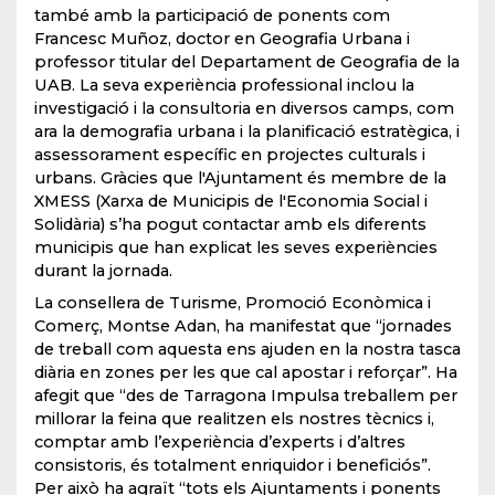
també amb la participació de ponents com
Francesc Muñoz, doctor en Geografia Urbana i
professor titular del Departament de Geografia de la
UAB. La seva experiència professional inclou la
investigació i la consultoria en diversos camps, com
ara la demografia urbana i la planificació estratègica, i
assessorament específic en projectes culturals i
urbans. Gràcies que l'Ajuntament és membre de la
XMESS (Xarxa de Municipis de l'Economia Social i
Solidària) s’ha pogut contactar amb els diferents
municipis que han explicat les seves experiències
durant la jornada.
La consellera de Turisme, Promoció Econòmica i
Comerç, Montse Adan, ha manifestat que “jornades
de treball com aquesta ens ajuden en la nostra tasca
diària en zones per les que cal apostar i reforçar”. Ha
afegit que “des de Tarragona Impulsa treballem per
millorar la feina que realitzen els nostres tècnics i,
comptar amb l’experiència d’experts i d’altres
consistoris, és totalment enriquidor i beneficiós”.
Per això ha agraït “tots els Ajuntaments i ponents