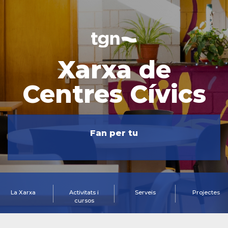
Xarxa de
Centres Cívics
Fan per tu
La Xarxa
Activitats i
Serveis
Projectes
cursos