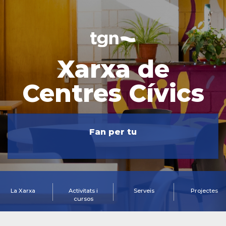
Xarxa de
Centres Cívics
Fan per tu
La Xarxa
Activitats i
Serveis
Projectes
cursos