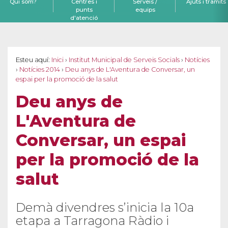
Qui som?
Centres i
Serveis /
Ajuts i tràmits
punts
equips
d'atenció
Esteu aquí:
Inici
›
Institut Municipal de Serveis Socials
›
Notícies
›
Notícies 2014
›
Deu anys de L'Aventura de Conversar, un
espai per la promoció de la salut
Deu anys de
L'Aventura de
Conversar, un espai
per la promoció de la
salut
Demà divendres s’inicia la 10a
etapa a Tarragona Ràdio i