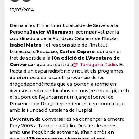
13/03/2014
Demà a les 11 h el tinent d’alcalde de Serveis a la
Persona
Javier Villamayor
, acompanyat per la
coordinadora de la Fundació Catalana de l’Esplai,
Isabel Matas
, i el responsable de l’Institut
Municipal d’Educació,
Carles Cepero
, donaran el
tret de sortida a la
10a edició de L’Aventura de
Conversar
que es realitza a
Tarragona Ràdio
. Es
tracta d’un espai radiofònic vinculat als programes
de promoció de la salut i prevenció de les
drogodependències que es porten a terme en
diversos centres educatius del nostre municipi, amb
el suport de l’Ajuntament mitjanç el Servei de
Prevenció de Drogodependències i en coordinació
amb la Fundació Catalana de l’Esplai.
L’Aventura de Conversar es va començar a emetre
l’any 2005 a Tarragona Ràdio. Des de aleshores,
amb una freqüència setmanal, s’han emès en
directe
179 programes i han passat per