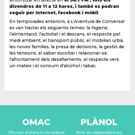
sintonitzar en directe en
el 96.7 FM , tots els
divendres de 11 a 12 hores, i també es podran
seguir per Internet, facebook i mòbil
.
En temporades anteriors, a L’Aventura de Conversar
es van tractar els següents temes: la higiene,
l’alimentació, l’activitat i el descans, el respecte pel
medi ambient, el transport públic, el mobiliari urbà,
les noves famílies, la presa de decisions, la gestió de
les tensions, el saber escoltar i relacionar-se,
l’afrontament dels desafiaments, el respecte vers
un mateix i el consum d’alcohol i tabac.
OMAC
PLÀNOL
Oficines d'atenció ciutadana
Amb les dependències