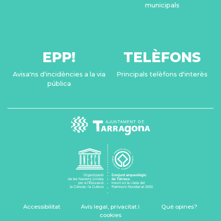
municipals
EPP!
TELÈFONS
Avisa'ns d'incidències a la via
Principals telèfons d'interès
pública
Accessibilitat
Avís legal, privacitat i
Què opines?
cookies