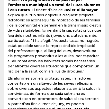
l’emissora municipal un total del 1.925 alumnes
i 258 tutors
. El tinent d’alcalde
Javier Villamayor
explica que: “un dels objectius d’aquest projecte
radiofònic és aconseguir la implicació de les famílies
i de la comunitat en general en la transmissió d’estils
de vida saludables, fomentant la capacitat crítica que
farà dels nostres infants i joves uns ciutadans més
participatius.” I ha afegit: “Aquesta tasca no hagués
estat possible sense la imprescindible implicació
del professorat que, al llarg del curs, desenvolupa
els programes preventius a les aules, per capacitar
a l’alumnat amb les habilitats socials necessàries
per afrontar diverses situacions que comporten un
risc per a la salut, com ara l’ús de drogues.”
Els alumnes són els protagonistes, i la ràdio es
converteix en un altaveu de les seves reflexions
sobre diversos aspectes relacionats amb la salut i la
convivència, de forma que cada setmana es
converteixen en promotors de salut al seu territori.
A partir d’ara fins al mes de juny, es podran