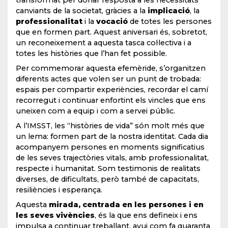
transformat per donar resposta a les necessitats
canviants de la societat, gràcies a la
implicació
, la
professionalitat
i la
vocació
de totes les persones
que en formen part. Aquest aniversari és, sobretot,
un reconeixement a aquesta tasca col·lectiva i a
totes les històries que l’han fet possible.
Per commemorar aquesta efemèride, s’organitzen
diferents actes que volen ser un punt de trobada:
espais per compartir experiències, recordar el camí
recorregut i continuar enfortint els vincles que ens
uneixen com a equip i com a servei públic.
A l’IMSST, les “històries de vida” són molt més que
un lema: formen part de la nostra identitat. Cada dia
acompanyem persones en moments significatius
de les seves trajectòries vitals, amb professionalitat,
respecte i humanitat. Som testimonis de realitats
diverses, de dificultats, però també de capacitats,
resiliències i esperança.
Aquesta
mirada, centrada en les persones i en
les seves vivències
, és la que ens defineix i ens
impulsa a continuar treballant, avui com fa quaranta