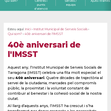
Qui som?
Centres i
Serveis /
Ajuts i tràmits
punts
equips
d'atenció
Esteu aquí:
Inici
›
Institut Municipal de Serveis Socials
›
Qui som?
›
40è aniversari de l'IMSST
40è aniversari de
l'IMSST
Aquest any, l’Institut Municipal de Serveis Socials de
Tarragona (IMSST) celebra una fita molt especial: el
seu
40è aniversari
. Quatre dècades de trajectòria al
servei de la ciutadania, marcades pel compromís
públic, la proximitat i la voluntat constant de
contribuir al benestar i la cohesió social de la nostra
ciutat.
Al llarg d’aquests anys, l’IMSST ha crescut i s’ha