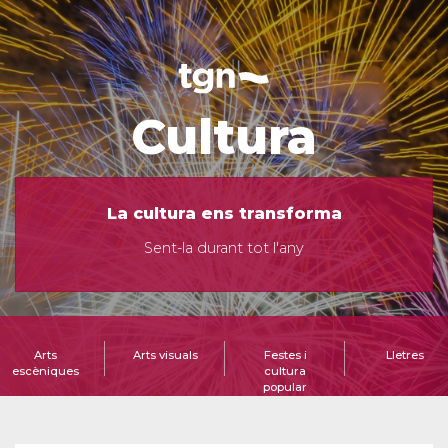
Cultura
La cultura ens transforma
Sent-la durant tot l'any
Arts
Arts visuals
Festes i
Lletres
escèniques
cultura
popular