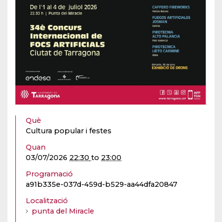
Què
Cultura popular i festes
Quan
03/07/2026
22:30
to
23:00
Programació
a91b335e-037d-459d-b529-aa44dfa20847
Localització
punta del Miracle