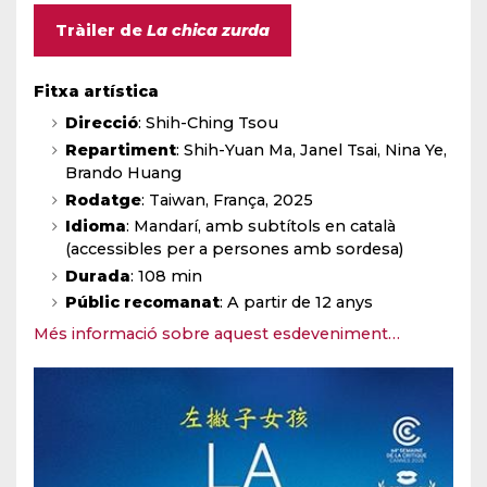
Tràiler de
La chica zurda
Fitxa artística
Direcció
: Shih-Ching Tsou
Repartiment
: Shih-Yuan Ma, Janel Tsai, Nina Ye,
Brando Huang
Rodatge
: Taiwan, França, 2025
Idioma
: Mandarí, amb subtítols en català
(accessibles per a persones amb sordesa)
Durada
: 108 min
Públic recomanat
: A partir de 12 anys
Més informació sobre aquest esdeveniment…