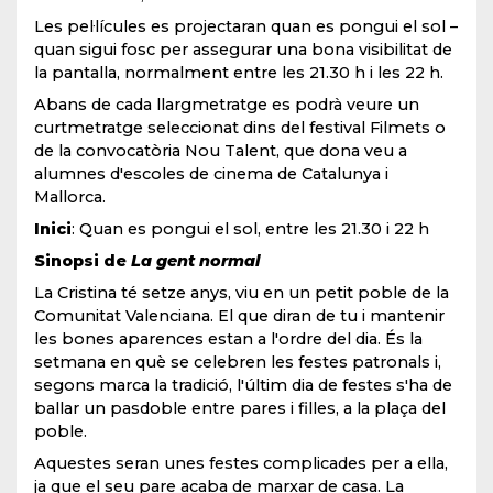
Les pel·lícules es projectaran quan es pongui el sol –
quan sigui fosc per assegurar una bona visibilitat de
la pantalla, normalment entre les 21.30 h i les 22 h.
Abans de cada llargmetratge es podrà veure un
curtmetratge seleccionat dins del festival Filmets o
de la convocatòria Nou Talent, que dona veu a
alumnes d'escoles de cinema de Catalunya i
Mallorca.
Inici
: Quan es pongui el sol, entre les 21.30 i 22 h
Sinopsi de
La gent normal
La Cristina té setze anys, viu en un petit poble de la
Comunitat Valenciana. El que diran de tu i mantenir
les bones aparences estan a l'ordre del dia. És la
setmana en què se celebren les festes patronals i,
segons marca la tradició, l'últim dia de festes s'ha de
ballar un pasdoble entre pares i filles, a la plaça del
poble.
Aquestes seran unes festes complicades per a ella,
ja que el seu pare acaba de marxar de casa. La