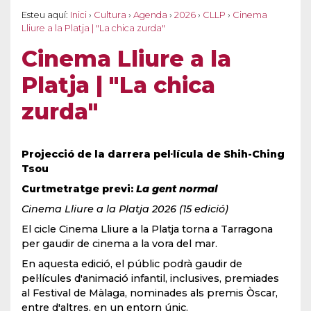
Esteu aquí:
Inici
›
Cultura
›
Agenda
›
2026
›
CLLP
›
Cinema
Lliure a la Platja | "La chica zurda"
Cinema Lliure a la
Platja | "La chica
zurda"
Projecció de la darrera pel·lícula de Shih-Ching
Tsou
Curtmetratge previ:
La gent normal
Cinema Lliure a la Platja 2026 (15 edició)
El cicle Cinema Lliure a la Platja torna a Tarragona
per gaudir de cinema a la vora del mar.
En aquesta edició, el públic podrà gaudir de
pel·lícules d'animació infantil, inclusives, premiades
al Festival de Màlaga, nominades als premis Òscar,
entre d'altres, en un entorn únic.