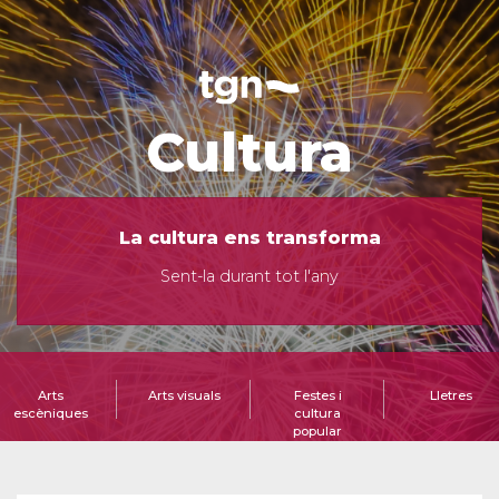
Cultura
La cultura ens transforma
Sent-la durant tot l'any
Arts
Arts visuals
Festes i
Lletres
escèniques
cultura
popular