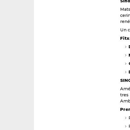
Sin
Mats
ceri
rené
Un c
Fitx
SIN
Amél
tres
Amb 
Pre