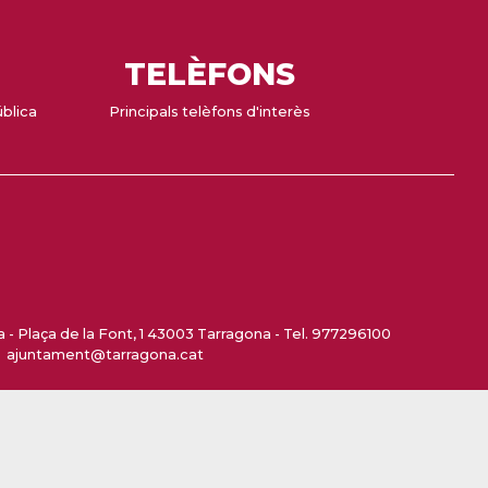
TELÈFONS
ública
Principals telèfons d'interès
- Plaça de la Font, 1 43003 Tarragona - Tel. 977296100
ajuntament@tarragona.cat