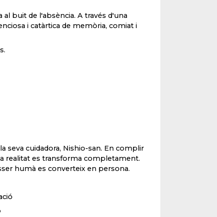
al buit de l'absència. A través d'una
enciosa i catàrtica de memòria, comiat i
s.
la seva cuidadora, Nishio-san. En complir
 la realitat es transforma completament.
ésser humà es converteix en persona.
ació
ó