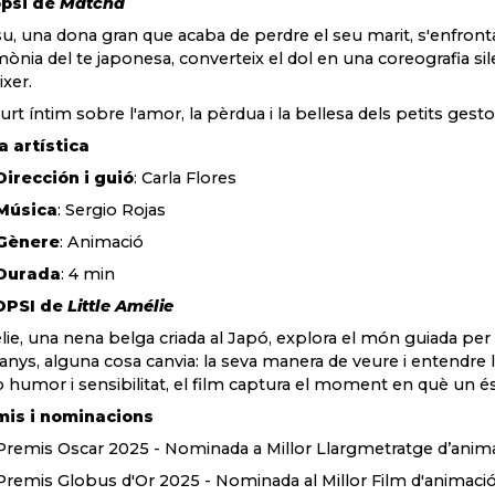
opsi de
Matcha
u, una dona gran que acaba de perdre el seu marit, s'enfronta 
mònia del te japonesa, converteix el dol en una coreografia sil
ixer.
urt íntim sobre l'amor, la pèrdua i la bellesa dels petits gesto
a artística
Dirección i guió
: Carla Flores
Música
: Sergio Rojas
Gènere
: Animació
Durada
: 4 min
OPSI de
Little Amélie
ie, una nena belga criada al Japó, explora el món guiada per 
 anys, alguna cosa canvia: la seva manera de veure i entendre
humor i sensibilitat, el film captura el moment en què un 
mis i nominacions
Premis Oscar 2025 - Nominada a Millor Llargmetratge d’anim
Premis Globus d'Or 2025 - Nominada al Millor Film d'animaci