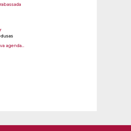
Arrabassada
er
edusas
eva agenda...