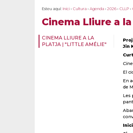
Esteu aquí:
Inici
›
Cultura
›
Agenda
›
2026
›
CLLP
›
Cinema Lliure a la 
CINEMA LLIURE A LA
Proj
PLATJA | "LITTLE AMÉLIE"
Jin
Cur
Cine
El c
En a
de M
Les 
pant
Aban
conv
Inici