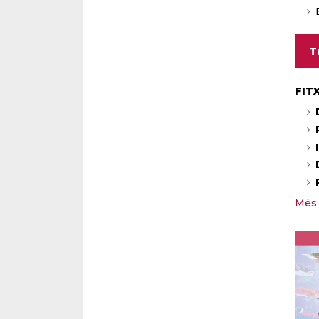
T
FIT
Més 