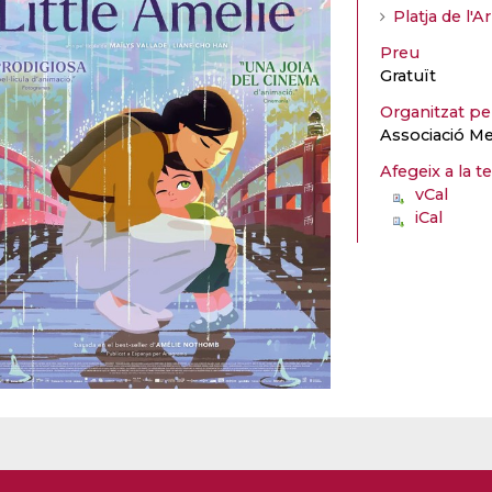
Platja de l'
Preu
Gratuït
Organitzat p
Associació M
Afegeix a la t
vCal
iCal