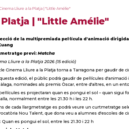
Cinema Lliure a la Platja | "Little Amélie"
Platja | "Little Amélie"
ecció de la multipremiada pel·lícula d'animació dirigid
 Kuang
tmetratge previ:
Matcha
ma Lliure a la Platja 2026 (15 edició)
icle Cinema Lliure a la Platja torna a Tarragona per gaudir de c
questa edició, el públic podrà gaudir de pel·lícules d'animació i
àlaga, nominades als premis Òscar, entre d'altres, en un ento
pel·lícules es projectaran quan es pongui el sol – quan sigui fo
alla, normalment entre les 21.30 h i les 22 h.
s de cada llargmetratge es podrà veure un curtmetratge selecc
ocatòria Nou Talent, que dona veu a alumnes d'escoles de ci
: Quan es pongui el sol, entre les 21.30 i 22 h