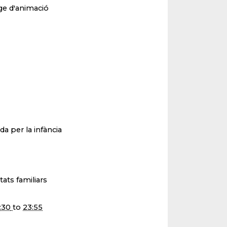
ge d'animació
a per la infància
tats familiars
:30
to
23:55