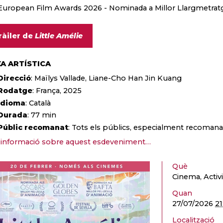
European Film Awards 2026 - Nominada a Millor Llargmetrat
ràiler de
Little Amélie
XA ARTÍSTICA
Direcció
: Maïlys Vallade, Liane-Cho Han Jin Kuang
Rodatge
: França, 2025
Idioma
: Català
Durada
: 77 min
Públic recomanat
: Tots els públics, especialment recomanad
informació sobre aquest esdeveniment…
Què
Cinema, Activi
Quan
27/07/2026
21
Localització