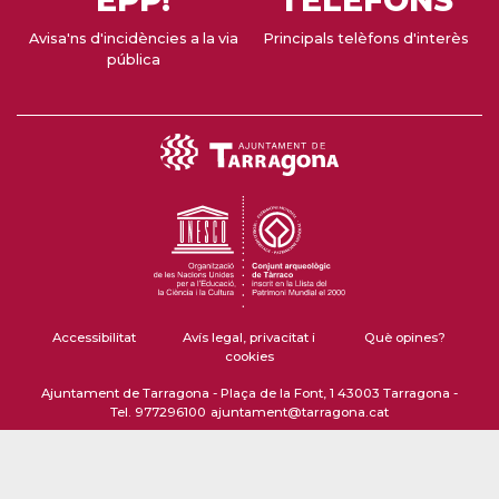
EPP!
TELÈFONS
Avisa'ns d'incidències a la via
Principals telèfons d'interès
pública
Accessibilitat
Avís legal, privacitat i
Què opines?
cookies
Ajuntament de Tarragona - Plaça de la Font, 1 43003 Tarragona -
Tel. 977296100
ajuntament@tarragona.cat