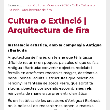
Esteu aquí:
Inici
›
Cultura
›
Agenda
›
2026
›
CoE
›
Cultura o
Extinció | Arquitectura de fira
Cultura o Extinció |
Arquitectura de fira
Instal·lació artística, amb la companyia Antigua
i Barbuda
Arquitectura de fira és un terme que té la tasca
difícil de resumir en poques paraules el que es fa a
Antigua i Barbuda: convertir objectes reciclats i
ferralla en artefactes mecànics màgics, destinats a
nens i nenes i adults. Estructures que neixen de
l’enginy i la fantasia de Jordà Ferré, que aprofita
alguns objectes considerats escombraries i els
reinventa de manera sorprenent i dramàtica.
És en l’estètica de les creacions d’Antigua i Barbuda
on la bellesa i els mecanismes tenen la mateixa