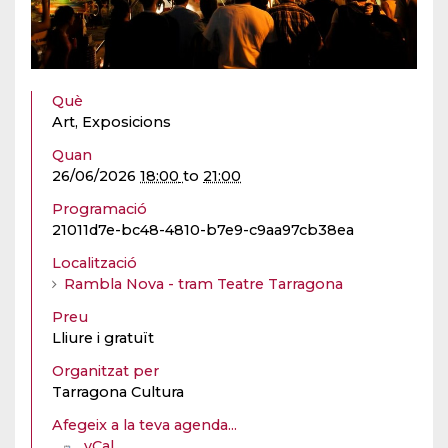
Què
Art, Exposicions
Quan
26/06/2026
18:00
to
21:00
Programació
21011d7e-bc48-4810-b7e9-c9aa97cb38ea
Localització
Rambla Nova - tram Teatre Tarragona
Preu
Lliure i gratuït
Organitzat per
Tarragona Cultura
Afegeix a la teva agenda...
vCal