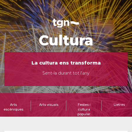
Cultura
La cultura ens transforma
Sent-la durant tot l'any
Arts
Arts visuals
Festes i
Lletres
escèniques
cultura
popular