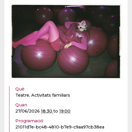
Què
Teatre, Activitats familiars
Quan
27/06/2026
18:30
to
19:00
Programació
21011d7e-bc48-4810-b7e9-c9aa97cb38ea