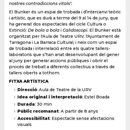
nostres contradiccions vitals".
El Bunker és un espai de trobada i d’intercanvi teòric
i artístic, que es durà a terme del 9 al 14 de juny, que
ha generat dos espectacles del cicle Cultura o
Extinció:
De bola a bola
i
Calidoscopi
. El Bunker està
organitzat per l'Aula de Teatre URV, l'Ajuntament de
Tarragona i La Barraca Cultural, i neix com un espai
de trobada i interrelació entre els quatre tallers-
laboratoris que s’han anat desenvolupant del gener
al juny per generar accions públiques i obrir el
procés de treball a diferents col·lectius a través de
tallers oberts a tothom.
FITXA ARTÍSTICA
Direcció
: Aula de Teatre de la URV
Idea original i interpretació
: Estel Boada
Durada
: 30 min
Públic recomanat
: A partir de 8 anys
Accessibilitat
: Espectacle sense afectacions
visuals