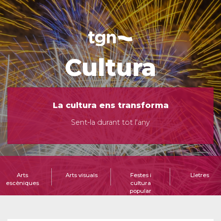
Cultura
La cultura ens transforma
Sent-la durant tot l'any
Arts
Arts visuals
Festes i
Lletres
escèniques
cultura
popular