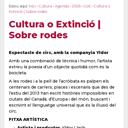
Esteu aquí:
Inici
›
Cultura
›
Agenda
›
2026
›
CoE
›
Cultura o
Extinció | Sobre rodes
Cultura o Extinció |
Sobre rodes
Espectacle de circ, amb la companyia Yldor
Amb una combinació de tècnica i humor, l’artista
extreu la poesia d’un objecte quotidià com és la
bicicleta.
A les rodes i a la pell de l’acròbata es palpen els
centenars de carrers, places i escenaris que des de
l’estiu del 2013 han escrit històries impossibles en
ciutats del Canadà, d’Europa i del món, buscant i
escrivint el llenguatge universal que és la il·lusió del
circ.
FITXA ARTÍSTICA
Artista i productor
: Yldor Llach