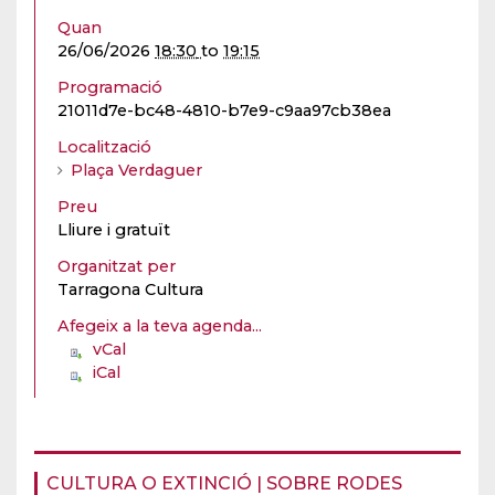
Quan
26/06/2026
18:30
to
19:15
Programació
21011d7e-bc48-4810-b7e9-c9aa97cb38ea
Localització
Plaça Verdaguer
Preu
Lliure i gratuït
Organitzat per
Tarragona Cultura
Afegeix a la teva agenda...
vCal
iCal
CULTURA O EXTINCIÓ | SOBRE RODES