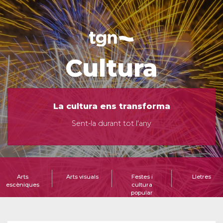
Cultura
La cultura ens transforma
Sent-la durant tot l'any
Arts
Arts visuals
Festes i
Lletres
escèniques
cultura
popular