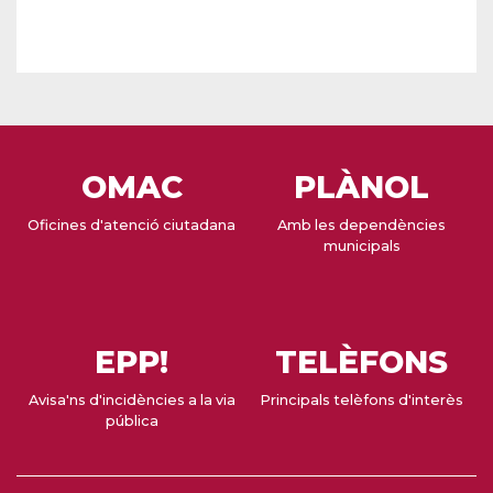
OMAC
PLÀNOL
Oficines d'atenció ciutadana
Amb les dependències
municipals
EPP!
TELÈFONS
Avisa'ns d'incidències a la via
Principals telèfons d'interès
pública