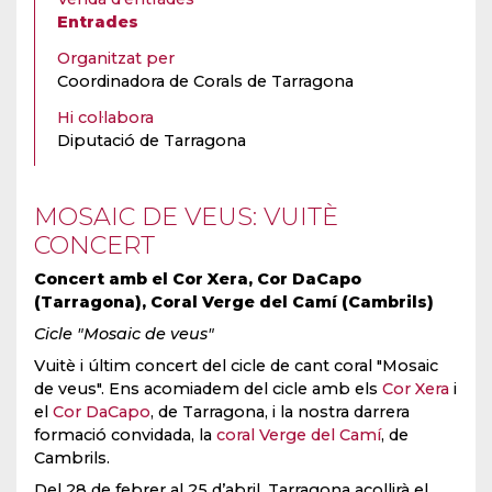
Entrades
Organitzat per
Coordinadora de Corals de Tarragona
Hi col·labora
Diputació de Tarragona
MOSAIC DE VEUS: VUITÈ
CONCERT
Concert amb el Cor Xera, Cor DaCapo
(Tarragona), Coral Verge del Camí (Cambrils)
Cicle "Mosaic de veus"
Vuitè i últim concert del cicle de cant coral "Mosaic
de veus". Ens acomiadem del cicle amb els
Cor Xera
i
el
Cor DaCapo
, de Tarragona, i la nostra darrera
formació convidada, la
coral Verge del Camí
, de
Cambrils.
Del 28 de febrer al 25 d’abril, Tarragona acollirà el