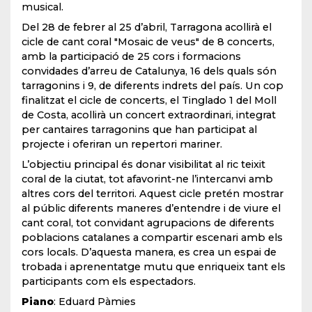
musical.
Del 28 de febrer al 25 d’abril, Tarragona acollirà el
cicle de cant coral "Mosaic de veus" de 8 concerts,
amb la participació de 25 cors i formacions
convidades d’arreu de Catalunya, 16 dels quals són
tarragonins i 9, de diferents indrets del país. Un cop
finalitzat el cicle de concerts, el Tinglado 1 del Moll
de Costa, acollirà un concert extraordinari, integrat
per cantaires tarragonins que han participat al
projecte i oferiran un repertori mariner.
L’objectiu principal és donar visibilitat al ric teixit
coral de la ciutat, tot afavorint-ne l’intercanvi amb
altres cors del territori. Aquest cicle pretén mostrar
al públic diferents maneres d’entendre i de viure el
cant coral, tot convidant agrupacions de diferents
poblacions catalanes a compartir escenari amb els
cors locals. D’aquesta manera, es crea un espai de
trobada i aprenentatge mutu que enriqueix tant els
participants com els espectadors.
Piano
: Eduard Pàmies