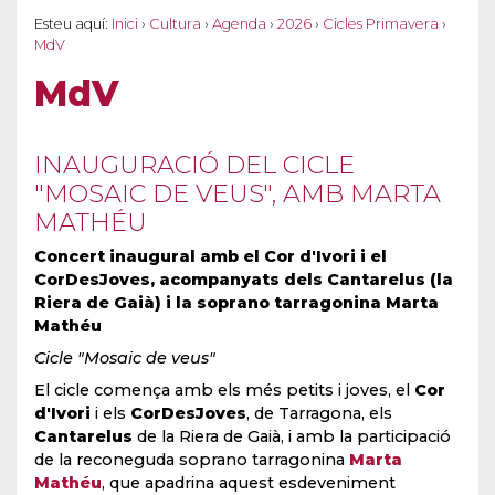
Esteu aquí:
Inici
›
Cultura
›
Agenda
›
2026
›
Cicles Primavera
›
MdV
MdV
INAUGURACIÓ DEL CICLE
"MOSAIC DE VEUS", AMB MARTA
MATHÉU
Concert inaugural amb el Cor d'Ivori i el
CorDesJoves, acompanyats dels Cantarelus (la
Riera de Gaià) i la soprano tarragonina Marta
Mathéu
Cicle "Mosaic de veus"
El cicle comença amb els més petits i joves, el
Cor
d'Ivori
i els
CorDesJoves
, de Tarragona, els
Cantarelus
de la Riera de Gaià, i amb la participació
de la reconeguda soprano tarragonina
Marta
Mathéu
, que apadrina aquest esdeveniment