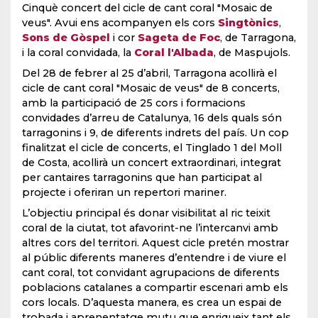
Cinquè concert del cicle de cant coral "Mosaic de
veus". Avui ens acompanyen els cors
Singtònics
,
Sons de Gòspel
i cor
Sageta de Foc
, de Tarragona,
i la coral convidada, la
Coral l'Albada
, de Maspujols.
Del 28 de febrer al 25 d’abril, Tarragona acollirà el
cicle de cant coral "Mosaic de veus" de 8 concerts,
amb la participació de 25 cors i formacions
convidades d’arreu de Catalunya, 16 dels quals són
tarragonins i 9, de diferents indrets del país. Un cop
finalitzat el cicle de concerts, el Tinglado 1 del Moll
de Costa, acollirà un concert extraordinari, integrat
per cantaires tarragonins que han participat al
projecte i oferiran un repertori mariner.
L’objectiu principal és donar visibilitat al ric teixit
coral de la ciutat, tot afavorint-ne l’intercanvi amb
altres cors del territori. Aquest cicle pretén mostrar
al públic diferents maneres d’entendre i de viure el
cant coral, tot convidant agrupacions de diferents
poblacions catalanes a compartir escenari amb els
cors locals. D’aquesta manera, es crea un espai de
trobada i aprenentatge mutu que enriqueix tant els