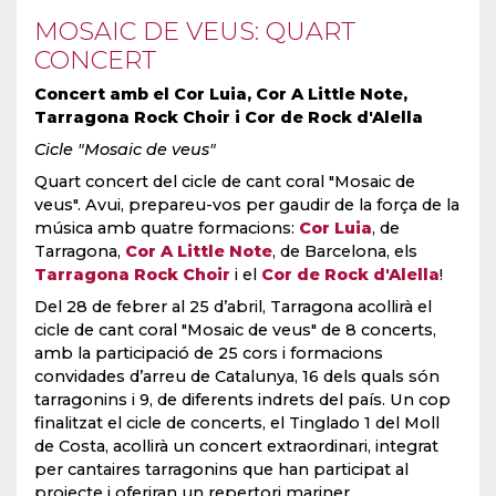
MOSAIC DE VEUS: QUART
CONCERT
Concert amb el Cor Luia, Cor A Little Note,
Tarragona Rock Choir i Cor de Rock d'Alella
Cicle "Mosaic de veus"
Quart concert del cicle de cant coral "Mosaic de
veus". Avui, prepareu-vos per gaudir de la força de la
música amb quatre formacions:
Cor Luia
, de
Tarragona,
Cor A Little Note
, de Barcelona, els
Tarragona Rock Choir
i el
Cor de Rock d'Alella
!
Del 28 de febrer al 25 d’abril, Tarragona acollirà el
cicle de cant coral "Mosaic de veus" de 8 concerts,
amb la participació de 25 cors i formacions
convidades d’arreu de Catalunya, 16 dels quals són
tarragonins i 9, de diferents indrets del país. Un cop
finalitzat el cicle de concerts, el Tinglado 1 del Moll
de Costa, acollirà un concert extraordinari, integrat
per cantaires tarragonins que han participat al
projecte i oferiran un repertori mariner.