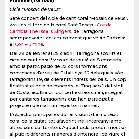
Flumine (Tortosa)
Cicle "Mosaic de veus"
Setè concert del cicle de cant coral "Mosaic de veus".
Avui és el torn de la coral Sant Josep i
Cor de
Cambra The Issel's Singers
, de Tarragona,
acompanyades del cor convidat que ve de Tortosa:
el
Cor Flumine
.
Del 28 de febrer al 25 d’abril, Tarragona acollirà el
cicle de cant coral "Mosaic de veus" de 8 concerts,
amb la participació de 25 cors i formacions
convidades d’arreu de Catalunya, 16 dels quals són
tarragonins i 9, de diferents indrets del país. Un cop
finalitzat el cicle de concerts, el Tinglado 1 del Moll
de Costa, acollirà un concert extraordinari, integrat
per cantaires tarragonins que han participat al
projecte i oferiran un repertori mariner.
L’objectiu principal és donar visibilitat al ric teixit
coral de la ciutat, tot afavorint-ne l’intercanvi amb
altres cors del territori. Aquest cicle pretén mostrar
al públic diferents maneres d’entendre i de viure el