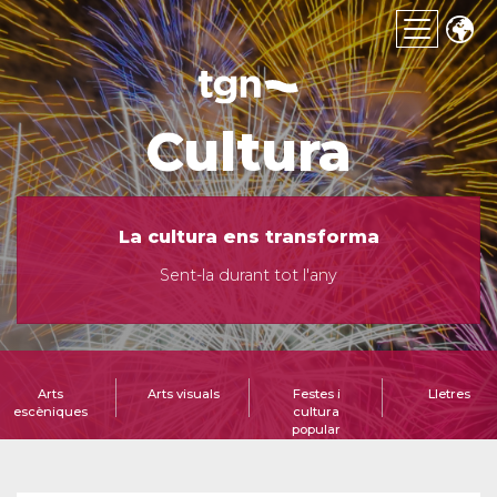
Cultura
La cultura ens transforma
Sent-la durant tot l'any
Arts
Arts visuals
Festes i
Lletres
escèniques
cultura
popular