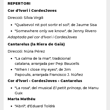
REPERTORI
Cor d'lvori i CordesJoves
Direcció: Sílvia Virgili
"Qualsevol nit pot sortir el sol", de Jaume Sisa
"Somewhere only we know", de Jenny Rivero
Adaptada pel cor d'lvori i CordesJoves
Cantarelus (la Riera de Gaià)
Direcció: Núria Pérez
"La calma de la mar", tradicional
catalana, arranjada per Pep Baucells
"When I close my eyes", de Jim
Papoulis, arranjada Francisco J. Núñez
Cor d'lvori • CordesJoves • Cantarelus
"La rosa", del musical
El petit príncep
, de Manu
Guix
Marta Mathéu
"Abril", d'Eduard Toldrà