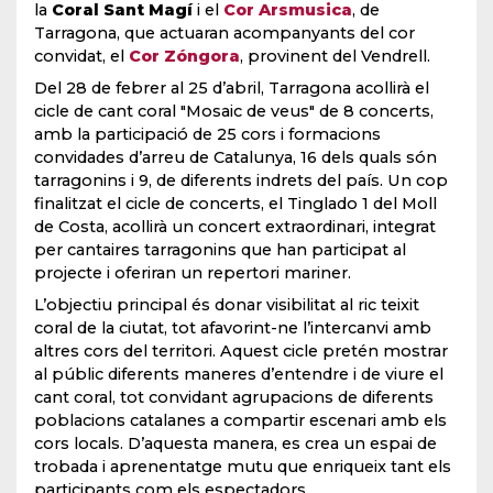
la
Coral Sant Magí
i el
Cor Arsmusica
, de
Tarragona, que actuaran acompanyants del cor
convidat, el
Cor Zóngora
, provinent del Vendrell.
Del 28 de febrer al 25 d’abril, Tarragona acollirà el
cicle de cant coral "Mosaic de veus" de 8 concerts,
amb la participació de 25 cors i formacions
convidades d’arreu de Catalunya, 16 dels quals són
tarragonins i 9, de diferents indrets del país. Un cop
finalitzat el cicle de concerts, el Tinglado 1 del Moll
de Costa, acollirà un concert extraordinari, integrat
per cantaires tarragonins que han participat al
projecte i oferiran un repertori mariner.
L’objectiu principal és donar visibilitat al ric teixit
coral de la ciutat, tot afavorint-ne l’intercanvi amb
altres cors del territori. Aquest cicle pretén mostrar
al públic diferents maneres d’entendre i de viure el
cant coral, tot convidant agrupacions de diferents
poblacions catalanes a compartir escenari amb els
cors locals. D’aquesta manera, es crea un espai de
trobada i aprenentatge mutu que enriqueix tant els
participants com els espectadors.