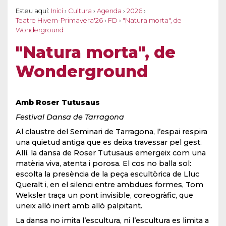
Esteu aquí:
Inici
›
Cultura
›
Agenda
›
2026
›
Teatre Hivern-Primavera'26
›
FD
›
"Natura morta", de
Wonderground
"Natura morta", de
Wonderground
Amb Roser Tutusaus
Festival Dansa de Tarragona
Al claustre del Seminari de Tarragona, l’espai respira
una quietud antiga que es deixa travessar pel gest.
Allí, la dansa de Roser Tutusaus emergeix com una
matèria viva, atenta i porosa. El cos no balla sol:
escolta la presència de la peça escultòrica de Lluc
Queralt i, en el silenci entre ambdues formes, Tom
Weksler traça un pont invisible, coreogràfic, que
uneix allò inert amb allò palpitant.
La dansa no imita l’escultura, ni l’escultura es limita a