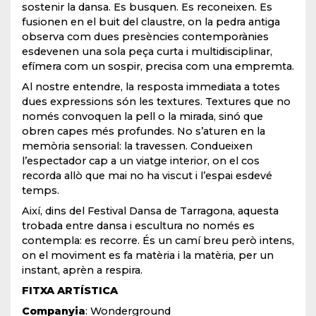
sostenir la dansa. Es busquen. Es reconeixen. Es
fusionen en el buit del claustre, on la pedra antiga
observa com dues presències contemporànies
esdevenen una sola peça curta i multidisciplinar,
efímera com un sospir, precisa com una empremta.
Al nostre entendre, la resposta immediata a totes
dues expressions són les textures. Textures que no
només convoquen la pell o la mirada, sinó que
obren capes més profundes. No s’aturen en la
memòria sensorial: la travessen. Condueixen
l’espectador cap a un viatge interior, on el cos
recorda allò que mai no ha viscut i l’espai esdevé
temps.
Així, dins del Festival Dansa de Tarragona, aquesta
trobada entre dansa i escultura no només es
contempla: es recorre. És un camí breu però intens,
on el moviment es fa matèria i la matèria, per un
instant, aprèn a respira.
FITXA ARTÍSTICA
Companyia
: Wonderground