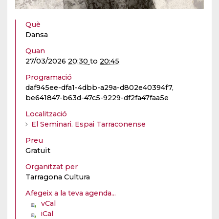
Què
Dansa
Quan
27/03/2026
20:30
to
20:45
Programació
daf945ee-dfa1-4dbb-a29a-d802e40394f7,
be641847-b63d-47c5-9229-df2fa47faa5e
Localització
El Seminari. Espai Tarraconense
Preu
Gratuït
Organitzat per
Tarragona Cultura
Afegeix a la teva agenda...
vCal
iCal