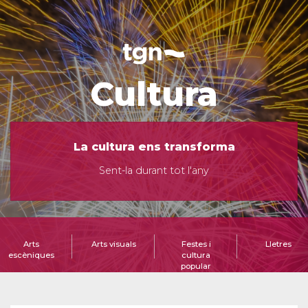
Cultura
La cultura ens transforma
Sent-la durant tot l'any
Arts
Arts visuals
Festes i
Lletres
escèniques
cultura
popular