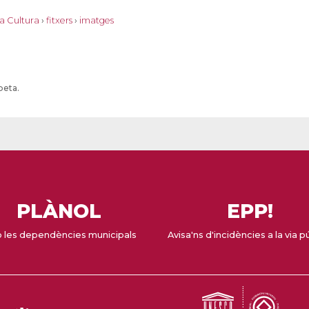
a Cultura
›
fitxers
›
imatges
peta.
PLÀNOL
EPP!
 les dependències municipals
Avisa'ns d'incidències a la via p