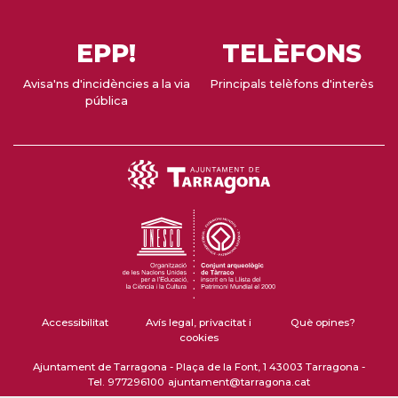
EPP!
TELÈFONS
Avisa'ns d'incidències a la via
Principals telèfons d'interès
pública
Accessibilitat
Avís legal, privacitat i
Què opines?
cookies
Ajuntament de Tarragona - Plaça de la Font, 1 43003 Tarragona -
Tel. 977296100
ajuntament@tarragona.cat