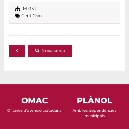
IMMST
Gent Gran
Nova cerca
OMAC
PLÀNOL
Oficines d'atenció ciutadana
Amb les dependències
municipals