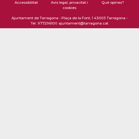
Accessibilitat
Avís legal, privacitat i
Què opines?
cookies
Ajuntament de Tarragona - Plaça de la Font, 1 43003 Tarragona -
Tel. 977296100
ajuntament@tarragona.cat