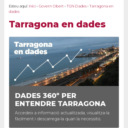
Esteu aquí:
Inici
›
Govern Obert
›
TGN Dades
›
Tarragona en
dades
Tarragona en dades
DADES 360º PER
ENTENDRE TARRAGONA
Accedeix a informació actualitzada, visualitza-la
A
fàcilment i descarrega-la quan la necessitis.
f