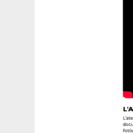
L'
L’at
docu
fotò