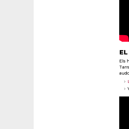
EL
Els 
Tarr
audo