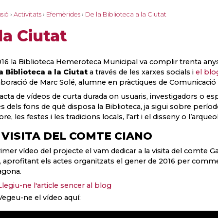
sió
›
Activitats
›
Efemèrides
›
De la Biblioteca a la Ciutat
la Ciutat
016 la Biblioteca Hemeroteca Municipal va complir trenta any
a Biblioteca a la Ciutat
a través de les xarxes socials i
el blo
laboració de Marc Solé, alumne en pràctiques de Comunicació 
racta de vídeos de curta durada on usuaris, investigadors o esp
és dels fons de què disposa la Biblioteca, ja sigui sobre períod
ore, les festes i les tradicions locals, l’art i el disseny o l’arque
 VISITA DEL COMTE CIANO
rimer vídeo del projecte el vam dedicar a la visita del comte Ga
, aprofitant els actes organitzats el gener de 2016 per commemo
agona.
Llegiu-ne l'article sencer al blog
Vegeu-ne el vídeo aquí: