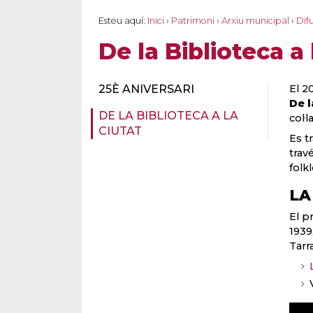
Esteu aquí:
Inici
›
Patrimoni
›
Arxiu municipal
›
Difu
De la Biblioteca a 
25È ANIVERSARI
El 2
De l
DE LA BIBLIOTECA A LA
col·
CIUTAT
Es t
trav
folkl
LA
El p
1939
Tarr