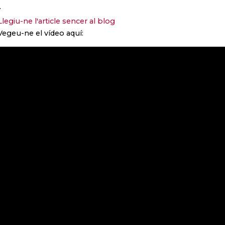
.
Llegiu-ne l'article sencer al blog
Vegeu-ne el vídeo aquí: