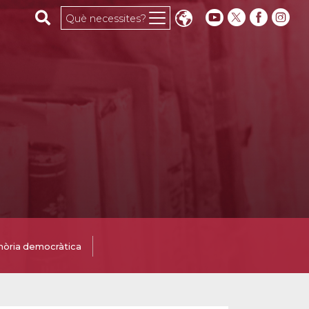
Cerca al web
Què necessites?
òria democràtica