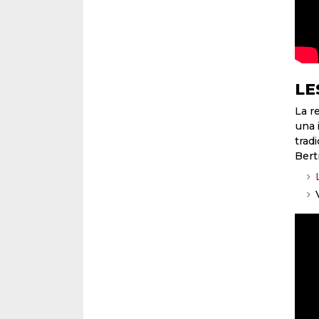
LE
La r
una 
trad
Bertr