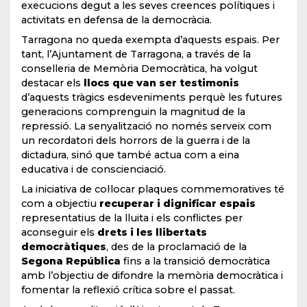
execucions degut a les seves creences polítiques i
activitats en defensa de la democràcia.
Tarragona no queda exempta d’aquests espais. Per
tant, l’Ajuntament de Tarragona, a través de la
conselleria de Memòria Democràtica, ha volgut
destacar els
llocs que van ser testimonis
d’aquests tràgics esdeveniments perquè les futures
generacions comprenguin la magnitud de la
repressió. La senyalització no només serveix com
un recordatori dels horrors de la guerra i de la
dictadura, sinó que també actua com a eina
educativa i de conscienciació.
La iniciativa de col·locar plaques commemoratives té
com a objectiu
recuperar i dignificar espais
representatius de la lluita i els conflictes per
aconseguir els
drets i les llibertats
democràtiques
, des de la proclamació de la
Segona República
fins a la transició democràtica
amb l’objectiu de difondre la memòria democràtica i
fomentar la reflexió crítica sobre el passat.