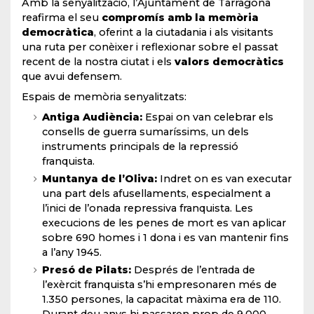
Amb la senyalització, l’Ajuntament de Tarragona
reafirma el seu
compromís
amb la memòria
democràtica
, oferint a la ciutadania i als visitants
una ruta per conèixer i reflexionar sobre el passat
recent de la nostra ciutat i els
valors democràtics
que avui defensem.
Espais de memòria senyalitzats:
Antiga Audiència:
Espai on van celebrar els
consells de guerra sumaríssims, un dels
instruments principals de la repressió
franquista.
Muntanya de l’Oliva:
Indret on es van executar
una part dels afusellaments, especialment a
l’inici de l’onada repressiva franquista. Les
execucions de les penes de mort es van aplicar
sobre 690 homes i 1 dona i es van mantenir fins
a l’any 1945.
Presó de Pilats:
Després de l’entrada de
l’exèrcit franquista s’hi empresonaren més de
1.350 persones, la capacitat màxima era de 110.
Durant deu anys hi passaren prop de 9.000