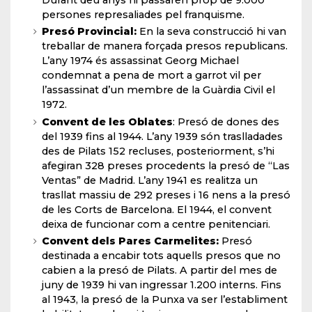
persones represaliades pel franquisme.
Presó Provincial:
En la seva construcció hi van
treballar de manera forçada presos republicans.
L’any 1974 és assassinat Georg Michael
condemnat a pena de mort a garrot vil per
l’assassinat d’un membre de la Guàrdia Civil el
1972.
Convent de les Oblates
: Presó de dones des
del 1939 fins al 1944. L’any 1939 són traslladades
des de Pilats 152 recluses, posteriorment, s’hi
afegiran 328 preses procedents la presó de “Las
Ventas” de Madrid. L’any 1941 es realitza un
trasllat massiu de 292 preses i 16 nens a la presó
de les Corts de Barcelona. El 1944, el convent
deixa de funcionar com a centre penitenciari.
Convent dels Pares Carmelites:
Presó
destinada a encabir tots aquells presos que no
cabien a la presó de Pilats. A partir del mes de
juny de 1939 hi van ingressar 1.200 interns. Fins
al 1943, la presó de la Punxa va ser l’establiment