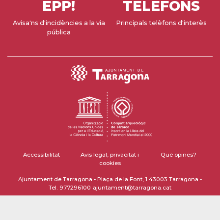
EPP!
TELÈFONS
Avisa'ns d'incidències a la via
Principals telèfons d'interès
pública
Accessibilitat
Avís legal, privacitat i
Què opines?
cookies
Ajuntament de Tarragona - Plaça de la Font, 1 43003 Tarragona -
Tel. 977296100
ajuntament@tarragona.cat