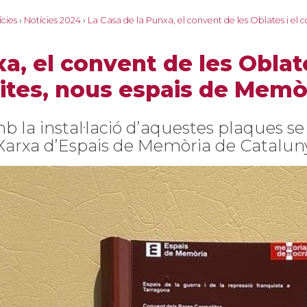
ícies
›
Notícies 2024
›
La Casa de la Punxa, el convent de les Oblates i el 
a, el convent de les Oblat
ites, nous espais de Mem
b la instal·lació d’aquestes plaques s
 Xarxa d’Espais de Memòria de Catalun