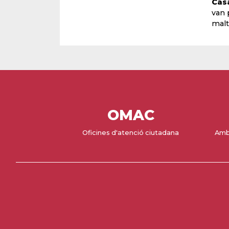
Casa
van 
malt
OMAC
Oficines d'atenció ciutadana
Amb