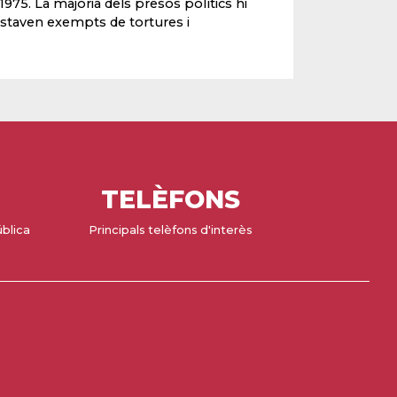
 1975. La majoria dels presos polítics hi
estaven exempts de tortures i
TELÈFONS
ública
Principals telèfons d'interès