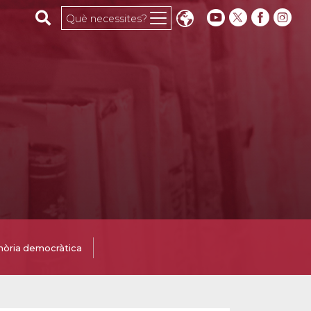
Cerca al web
Què necessites?
òria democràtica