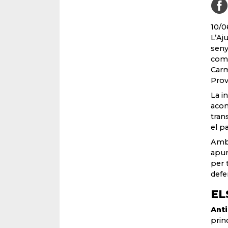
10/0
L’Aj
seny
comp
Carm
Provi
La in
acon
tran
el p
Amb 
apun
per 
defe
EL
Anti
prin