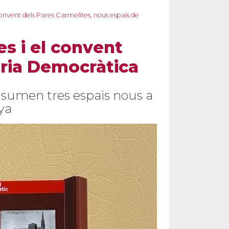
convent dels Pares Carmelites, nous espais de
es i el convent
òria Democràtica
e sumen tres espais nous a
ya