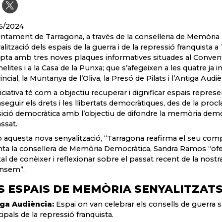
6/2024
untament de Tarragona, a través de la conselleria de Memòria D
alització dels espais de la guerra i de la repressió franquista a 
ta amb tres noves plaques informatives situades al Convent 
elites i a la Casa de la Punxa; que s’afegeixen a les quatre ja 
ncial, la Muntanya de l’Oliva, la Presó de Pilats i l’Antiga Audiè
iciativa té com a objectiu recuperar i dignificar espais represent
seguir els drets i les llibertats democràtiques, des de la proc
sició democràtica amb l’objectiu de difondre la memòria democr
assat.
aquesta nova senyalització, “Tarragona reafirma el seu co
ta la consellera de Memòria Democràtica, Sandra Ramos “oferint
tal de conèixer i reflexionar sobre el passat recent de la nostr
nsem”.
S ESPAIS DE MEMÒRIA SENYALITZAT
ga Audiència:
Espai on van celebrar els consells de guerra
cipals de la repressió franquista.