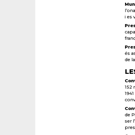
Munt
l’on
i es
Pres
capa
fran
Pres
és a
de la
LE
Con
152 
1941
conv
Conv
de P
ser 
pres