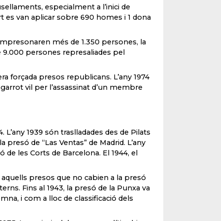
sellaments, especialment a l’inici de
rt es van aplicar sobre 690 homes i 1 dona
hi empresonaren més de 1.350 persones, la
e 9.000 persones represaliades pel
era forçada presos republicans. L’any 1974
arrot vil per l’assassinat d’un membre
4. L’any 1939 són traslladades des de Pilats
la presó de “Las Ventas” de Madrid. L’any
ó de les Corts de Barcelona. El 1944, el
 aquells presos que no cabien a la presó
terns. Fins al 1943, la presó de la Punxa va
na, i com a lloc de classificació dels