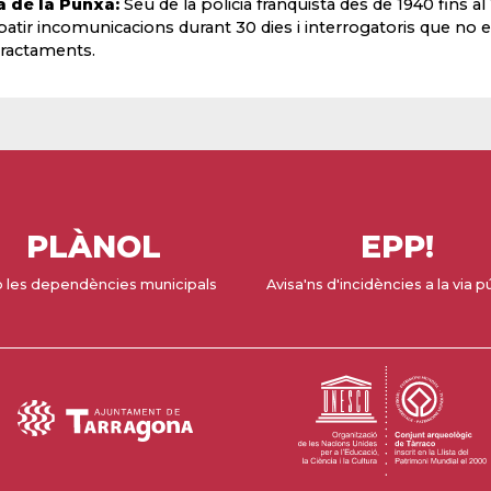
 de la Punxa:
Seu de la policia franquista des de 1940 fins al
patir incomunicacions durant 30 dies i interrogatoris que no 
ractaments.
PLÀNOL
EPP!
 les dependències municipals
Avisa'ns d'incidències a la via p