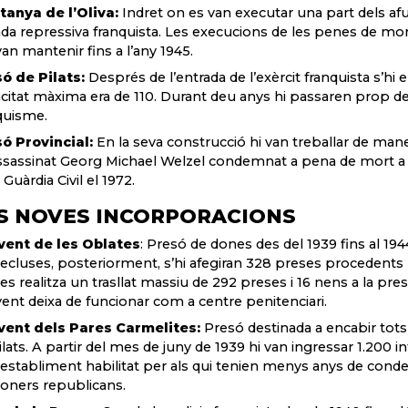
anya de l’Oliva:
Indret on es van executar una part dels afu
ada repressiva franquista. Les execucions de les penes de mo
 van mantenir fins a l’any 1945.
ó de Pilats:
Després de l’entrada de l’exèrcit franquista s’
citat màxima era de 110. Durant deu anys hi passaren prop d
quisme.
ó Provincial:
En la seva construcció hi van treballar de man
ssassinat Georg Michael Welzel condemnat a pena de mort a g
 Guàrdia Civil el 1972.
S NOVES INCORPORACIONS
vent de les Oblates
: Presó de dones des del 1939 fins al 194
recluses, posteriorment, s’hi afegiran 328 preses procedents 
 es realitza un trasllat massiu de 292 preses i 16 nens a la pres
ent deixa de funcionar com a centre penitenciari.
ent dels Pares Carmelites:
Presó destinada a encabir tots
ilats. A partir del mes de juny de 1939 hi van ingressar 1.200 in
l’establiment habilitat per als qui tenien menys anys de condem
oners republicans.