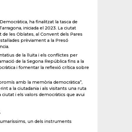
emocràtica, ha finalitzat la tasca de
Tarragona, iniciada el 2023. La ciutat
de les Oblates, al Convent dels Pares
instal·lades prèviament a la Presó
ncia.
atius de la lluita i els conflictes per
lamació de la Segona República fins a la
àtica i fomentar la reflexió crítica sobre
mpromís amb la memòria democràtica”,
 a la ciutadania i als visitants una ruta
a ciutat i els valors democràtics que avui
S
 sumaríssims, un dels instruments