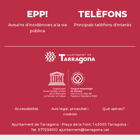
EPP!
TELÈFONS
Avisa'ns d'incidències a la via
Principals telèfons d'interès
pública
Accessibilitat
Avís legal, privacitat i
Què opines?
cookies
Ajuntament de Tarragona - Plaça de la Font, 1 43003 Tarragona -
Tel. 977296100
ajuntament@tarragona.cat