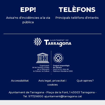
EPP!
TELÈFONS
Avisa'ns d'incidències a la via
Principals telèfons d'interès
pública
Accessibilitat
Avís legal, privacitat i
Què opines?
cookies
Ajuntament de Tarragona - Plaça de la Font, 1 43003 Tarragona -
Tel. 977296100
ajuntament@tarragona.cat