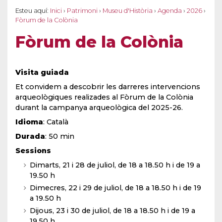
Esteu aquí:
Inici
›
Patrimoni
›
Museu d'Història
›
Agenda
›
2026
›
Fòrum de la Colònia
Fòrum de la Colònia
Visita guiada
Et convidem a descobrir les darreres intervencions
arqueològiques realizades al Fòrum de la Colònia
durant la campanya arqueològica del 2025-26.
Idioma
: Català
Durada
: 50 min
Sessions
Dimarts, 21 i 28 de juliol, de 18 a 18.50 h i de 19 a
19.50 h
Dimecres, 22 i 29 de juliol, de 18 a 18.50 h i de 19
a 19.50 h
Dijous, 23 i 30 de juliol, de 18 a 18.50 h i de 19 a
19.50 h